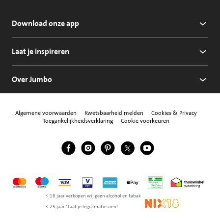
Download onze app
Laat je inspireren
Over Jumbo
Algemene voorwaarden
Kwetsbaarheid melden
Cookies & Privacy
Toegankelijkheidsverklaring
Cookie voorkeuren
Jumbo Facebook
Jumbo Instagram
Jumbo Pinterest
Jumbo Twitter
Jumbo YouTube
Volg ons
Mastercard
Maestro
Visa
Vpay
American Express
Apple Pay
Aanbiedersmedicijne
Thuiswinkel w
< 18 jaar verkopen wij geen alcohol en tabak
NIX18
< 25 jaar? Laat je legitimatie zien!