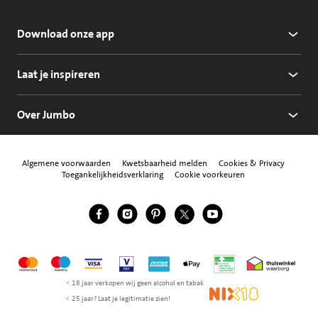
Download onze app
Laat je inspireren
Over Jumbo
Algemene voorwaarden
Kwetsbaarheid melden
Cookies & Privacy
Toegankelijkheidsverklaring
Cookie voorkeuren
Jumbo Facebook
Jumbo Instagram
Jumbo Pinterest
Jumbo Twitter
Jumbo YouTube
Volg ons
Mastercard
Maestro
Visa
Vpay
American Express
Apple Pay
Aanbiedersmedicijne
Thuiswinkel w
< 18 jaar verkopen wij geen alcohol en tabak
NIX18
< 25 jaar? Laat je legitimatie zien!