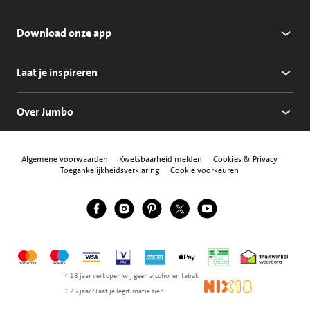
Download onze app
Laat je inspireren
Over Jumbo
Algemene voorwaarden
Kwetsbaarheid melden
Cookies & Privacy
Toegankelijkheidsverklaring
Cookie voorkeuren
Jumbo Facebook
Jumbo Instagram
Jumbo Pinterest
Jumbo Twitter
Jumbo YouTube
Volg ons
Mastercard
Maestro
Visa
Vpay
American Express
Apple Pay
Aanbiedersmedicijne
Thuiswinkel w
< 18 jaar verkopen wij geen alcohol en tabak
NIX18
< 25 jaar? Laat je legitimatie zien!