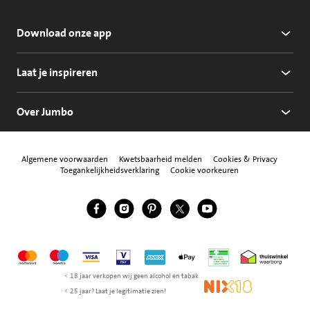
Download onze app
Laat je inspireren
Over Jumbo
Algemene voorwaarden
Kwetsbaarheid melden
Cookies & Privacy
Toegankelijkheidsverklaring
Cookie voorkeuren
Jumbo Facebook
Jumbo Instagram
Jumbo Pinterest
Jumbo Twitter
Jumbo YouTube
Volg ons
Mastercard
Maestro
Visa
Vpay
American Express
Apple Pay
Aanbiedersmedicijne
Thuiswinkel w
< 18 jaar verkopen wij geen alcohol en tabak
NIX18
< 25 jaar? Laat je legitimatie zien!