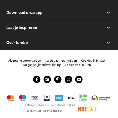
Download onze app
Laat je inspireren
Over Jumbo
Algemene voorwaarden
Kwetsbaarheid melden
Cookies & Privacy
Toegankelijkheidsverklaring
Cookie voorkeuren
Jumbo Facebook
Jumbo Instagram
Jumbo Pinterest
Jumbo Twitter
Jumbo YouTube
Volg ons
Mastercard
Maestro
Visa
Vpay
American Express
Apple Pay
Aanbiedersmedicijne
Thuiswinkel w
< 18 jaar verkopen wij geen alcohol en tabak
NIX18
< 25 jaar? Laat je legitimatie zien!