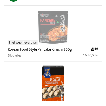
Snel weer leverbaar
4
89
Prijs: € 4
Korean Food Style Pancake Kimchi 300g
€ 16,30 per kilo
16,30
/
kilo
Diepvries