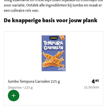
voor variatie. Ontdek alle ingrediënten bij Jumbo en maak er
een culinaire reis van.
De knapperige basis voor jouw plank
4
85
Prijs: € 4
Jumbo Tempura Garnalen 225 g
€ 21,56 per kilo
21,56
/
kilo
Diepvries • 225 g