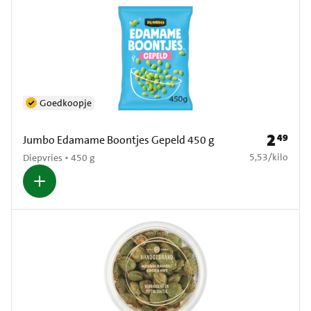
Goedkoopje
2
49
Prijs: € 2
Jumbo Edamame Boontjes Gepeld 450 g
€ 5,53 per kilo
5,53
/
kilo
Diepvries • 450 g