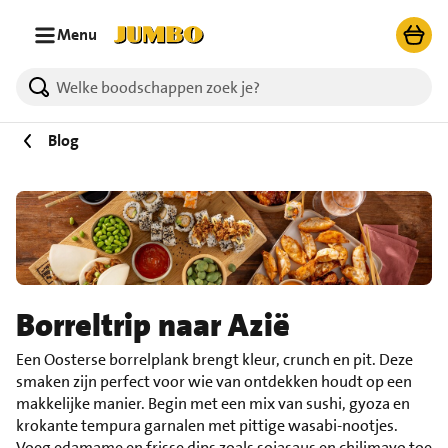
Ga naar zoeken
Ga naar hoofdinhoud
Menu
Blog
Borreltrip naar Azië
Een Oosterse borrelplank brengt kleur, crunch en pit. Deze
smaken zijn perfect voor wie van ontdekken houdt op een
makkelijke manier. Begin met een mix van sushi, gyoza en
krokante tempura garnalen met pittige wasabi-nootjes.
Voeg edamame en frisse dips zoals sojasaus en chilimayo toe