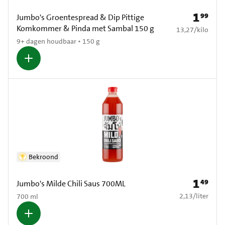
1
99
Prijs: € 1
Jumbo's Groentespread & Dip Pittige
Komkommer & Pinda met Sambal 150 g
€ 13,27 per kilo
13,27
/
kilo
9+ dagen houdbaar • 150 g
Bekroond
1
49
Prijs: € 1
Jumbo's Milde Chili Saus 700ML
€ 2,13 per liter
2,13
/
liter
700 ml