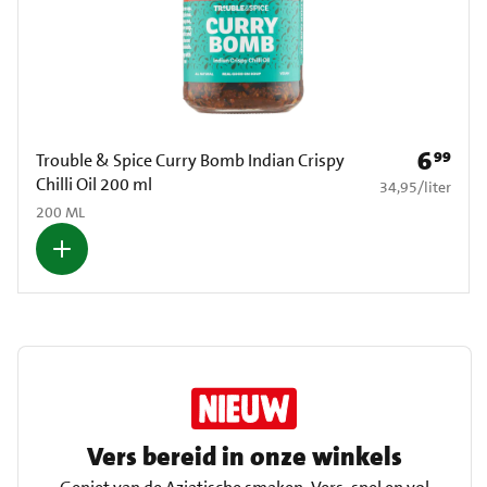
6
99
Prijs: € 6
Trouble & Spice Curry Bomb Indian Crispy
Chilli Oil 200 ml
€ 34,95 per liter
34,95
/
liter
200 ML
Vers bereid in onze winkels