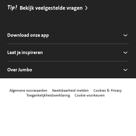
Tip!
Bekijk veelgestelde vragen
Download onze app
Laat je inspireren
Over Jumbo
Algemene voorwaarden
Kwetsbaarheid melden
Cookies & Privacy
Toegankelijkheidsverklaring
Cookie voorkeuren
Jumbo Facebook
Jumbo Instagram
Jumbo Pinterest
Jumbo Twitter
Jumbo YouTube
Volg ons
Mastercard
Maestro
Visa
Vpay
American Express
Apple Pay
Aanbiedersmedicijne
Thuiswinkel w