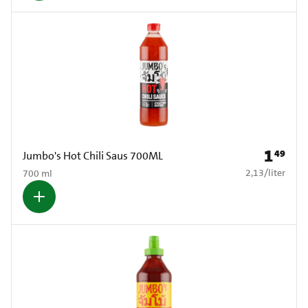
1
49
Prijs: € 1
Jumbo's Hot Chili Saus 700ML
€ 2,13 per liter
2,13
/
liter
700 ml