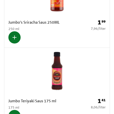
1
99
Prijs: € 1
Jumbo's Sriracha Saus 250ML
€ 7,96 per liter
7,96
/
liter
250 ml
1
41
Prijs: € 1
Jumbo Teriyaki Saus 175 ml
€ 8,06 per liter
8,06
/
liter
175 ml