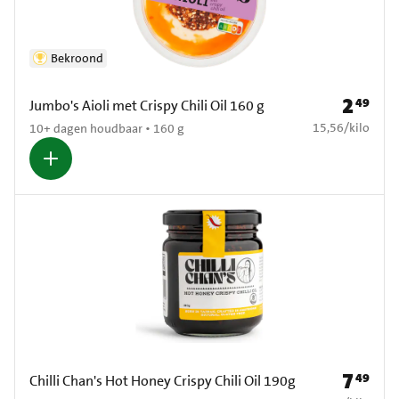
Bekroond
2
49
Prijs: € 2
Jumbo's Aioli met Crispy Chili Oil 160 g
€ 15,56 per kilo
15,56
/
kilo
10+ dagen houdbaar • 160 g
7
49
Prijs: € 7
Chilli Chan's Hot Honey Crispy Chili Oil 190g