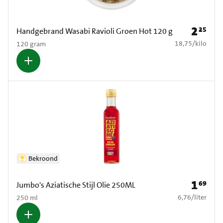
2
25
Prijs: € 2
Handgebrand Wasabi Ravioli Groen Hot 120 g
€ 18,75 per kilo
18,75
/
kilo
120 gram
Bekroond
1
69
Prijs: € 1
Jumbo's Aziatische Stijl Olie 250ML
€ 6,76 per liter
6,76
/
liter
250 ml