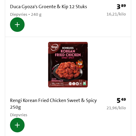
3
89
Prijs: € 3
Duca Gyoza's Groente & Kip 12 Stuks
€ 16,21 per kilo
16,21
/
kilo
Diepvries • 240 g
5
49
Prijs: € 5
Rengi Korean Fried Chicken Sweet & Spicy
250g
€ 21,96 per kilo
21,96
/
kilo
Diepvries