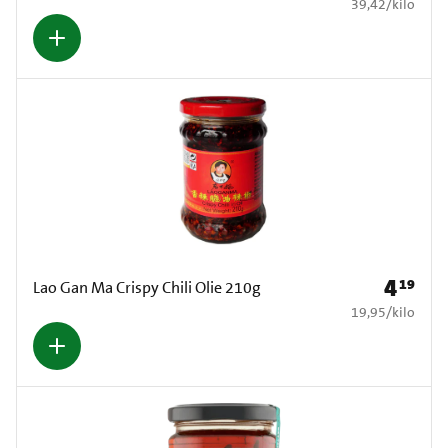
€ 39,42 per kilo
39,42
/
kilo
4
19
Prijs: € 4
Lao Gan Ma Crispy Chili Olie 210g
€ 19,95 per kilo
19,95
/
kilo