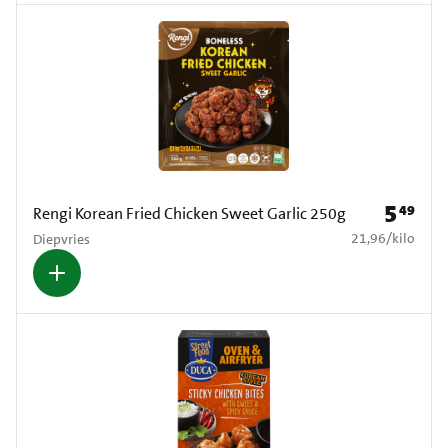
5
49
Prijs: € 5
Rengi Korean Fried Chicken Sweet Garlic 250g
€ 21,96 per kilo
21,96
/
kilo
Diepvries