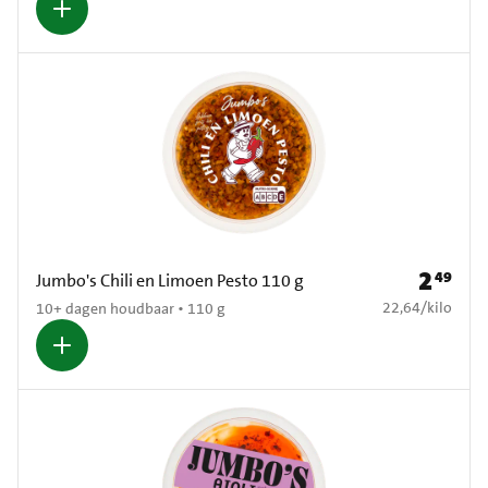
2
49
Prijs: € 2
Jumbo's Chili en Limoen Pesto 110 g
€ 22,64 per kilo
22,64
/
kilo
10+ dagen houdbaar • 110 g