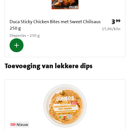
3
99
Prijs: € 3
Duca Sticky Chicken Bites met Sweet Chilisaus
250 g
€ 15,96 per kilo
15,96
/
kilo
Diepvries • 250 g
Toevoeging van lekkere dips
Nieuw