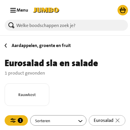
Ga naar zoeken
Ga naar hoofdinhoud
Menu
1 producten gevonden.
Aardappelen, groente en fruit
Eurosalad sla en salade
1 product gevonden
Rauwkost
Filteren
Eurosalad
1
actief