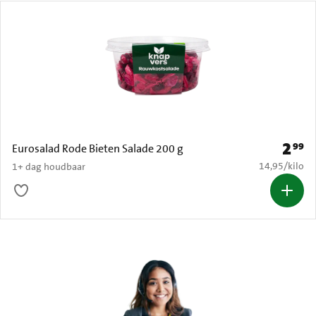
2
99
Prijs: 
Eurosalad Rode Bieten Salade 200 g
€ 14,95 per k
14,95
/
kilo
1+ dag houdbaar