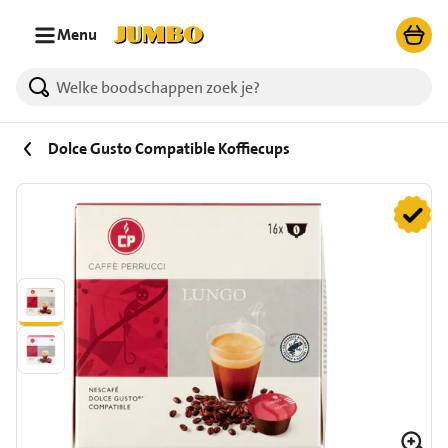
Ga naar zoeken
Ga naar hoofdinhoud
Menu
Dolce Gusto Compatible Koffiecups