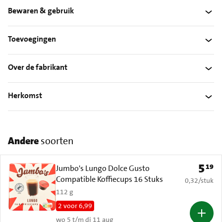
Bewaren & gebruik
Toevoegingen
Over de fabrikant
Herkomst
Andere
soorten
5
19
Prijs: 
Jumbo's Lungo Dolce Gusto
Compatible Koffiecups 16 Stuks
€ 0,32 per s
0,32
/
stuk
112 g
2 voor 6,99
wo 5 t/m di 11 aug