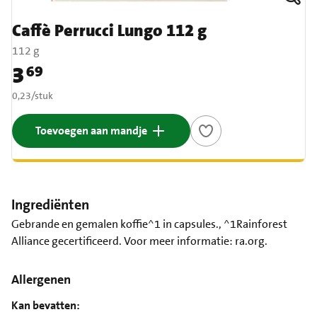
Caffè Perrucci Lungo 112 g
112 g
3
69
Prijs: € 3,69
€ 0,23 per stuk
0,23
/
stuk
Toevoegen aan mandje
Ingrediënten
Gebrande en gemalen koffie^1 in capsules., ^1Rainforest
Alliance gecertificeerd. Voor meer informatie: ra.org.
Allergenen
Kan bevatten: