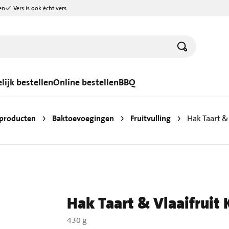
en
Vers is ook écht vers
lijk bestellen
Online bestellen
BBQ
producten
Baktoevoegingen
Fruitvulling
Hak Taart &
Hak Taart & Vlaaifruit 
430 g