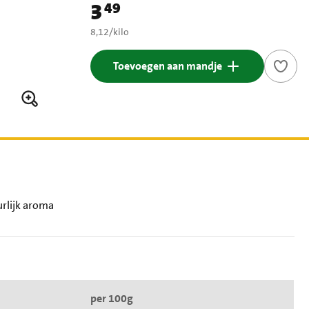
3
49
Prijs: € 3,49
€ 8,12 per kilo
8,12
/
kilo
Toevoegen aan mandje
urlijk aroma
per 100g