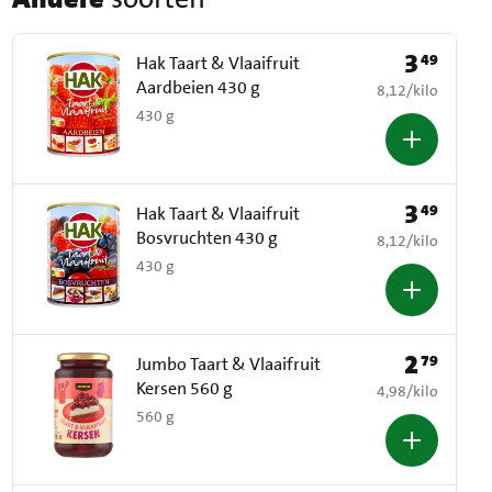
3
49
Prijs: € 3,49
Hak Taart & Vlaaifruit
Aardbeien 430 g
€ 8,12 per kilo
8,12
/
kilo
430 g
3
49
Prijs: € 3,49
Hak Taart & Vlaaifruit
Bosvruchten 430 g
€ 8,12 per kilo
8,12
/
kilo
430 g
2
79
Prijs: € 2,79
Jumbo Taart & Vlaaifruit
Kersen 560 g
€ 4,98 per kilo
4,98
/
kilo
560 g