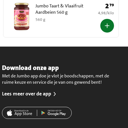
2
79
Prijs: € 2,79
Jumbo Taart & Vlaaifruit
Aardbeien 560 g
€ 4,98 per kilo
4,98
/
kilo
560 g
Download onze app
Met de Jumbo app doe je vlot je boodschappen, met de
ruime keuze en service die je van ons gewend bent!
Lees meer over de app