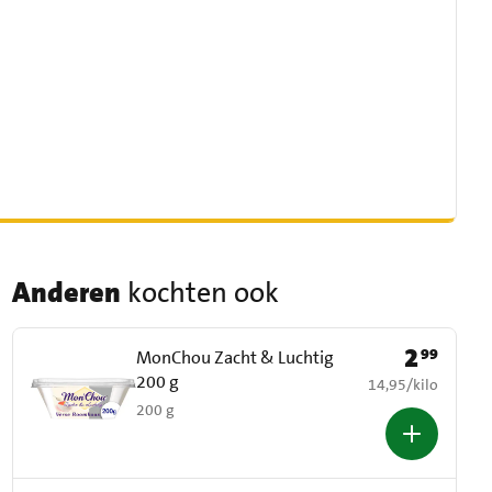
Anderen
kochten ook
2
99
Prijs: € 2,99
MonChou Zacht & Luchtig
200 g
€ 14,95 per kilo
14,95
/
kilo
200 g