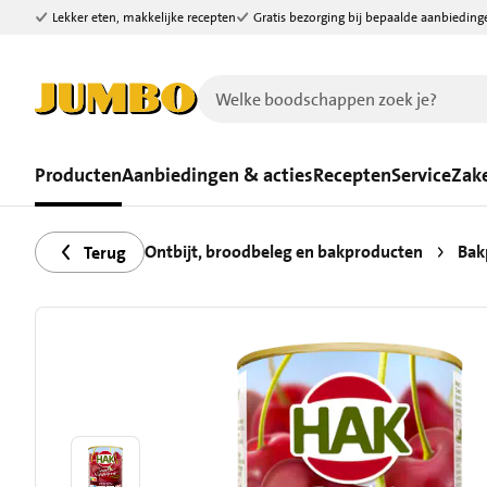
Lekker eten, makkelijke recepten
Gratis bezorging bij bepaalde aanbieding
Ga naar zoeken
Ga naar hoofdinhoud
Producten
Aanbiedingen & acties
Recepten
Service
Zake
Ontbijt, broodbeleg en bakproducten
Bak
Terug