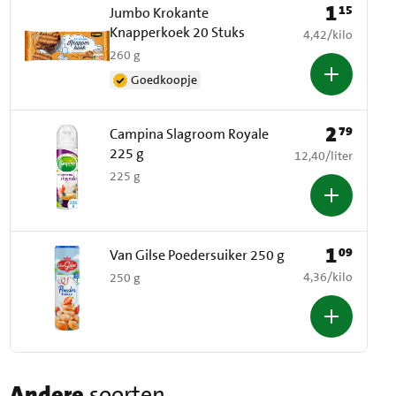
1
15
Prijs: € 1,15
Jumbo Krokante
Knapperkoek 20 Stuks
€ 4,42 per kilo
4,42
/
kilo
260 g
Goedkoopje
2
79
Prijs: € 2,79
Campina Slagroom Royale
225 g
€ 12,40 per liter
12,40
/
liter
225 g
1
09
Prijs: € 1,09
Van Gilse Poedersuiker 250 g
€ 4,36 per kilo
4,36
/
kilo
250 g
Andere
soorten