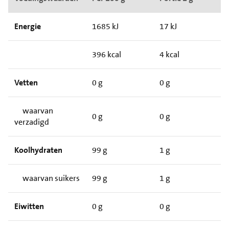
Energie
1685 kJ
17 kJ
396 kcal
4 kcal
Vetten
0 g
0 g
waarvan
0 g
0 g
verzadigd
Koolhydraten
99 g
1 g
waarvan suikers
99 g
1 g
Eiwitten
0 g
0 g