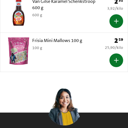
2
35
Prijs: 
Van Gilse Karamel Schenkstroop
600 g
€ 3,92 per k
3,92
/
kilo
600 g
2
59
Prijs: 
Frisia Mini Mallows 100 g
€ 25,90 per k
25,90
/
kilo
100 g