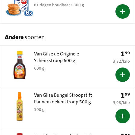
8+ dagen houdbaar • 300 g
Andere
soorten
1
99
Prijs: 
Van Gilse de Originele
Schenkstroop 600 g
€ 3,32 per k
3,32
/
kilo
600 g
1
99
Prijs: 
Van Gilse Bungel Stroopstift
Pannenkoekenstroop 500 g
€ 3,98 per k
3,98
/
kilo
500 g