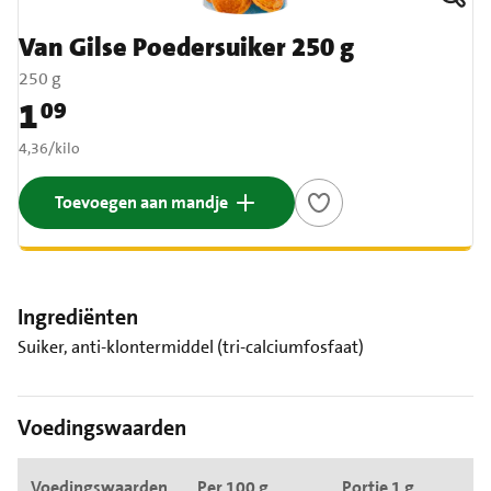
Van Gilse Poedersuiker 250 g
250 g
1
09
Prijs: € 1,09
€ 4,36 per kilo
4,36
/
kilo
Toevoegen aan mandje
Ingrediënten
Suiker, anti-klontermiddel (tri-calciumfosfaat)
Voedingswaarden
Voedingswaarden
Per 100 g
Portie 1 g