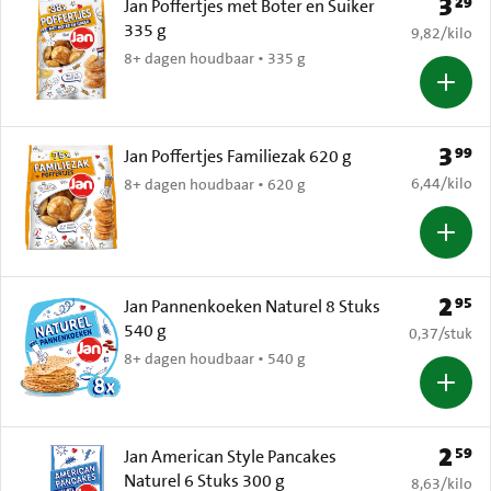
3
29
Prijs: 
Jan Poffertjes met Boter en Suiker
335 g
€ 9,82 per k
9,82
/
kilo
8+ dagen houdbaar • 335 g
3
99
Prijs: 
Jan Poffertjes Familiezak 620 g
€ 6,44 per k
6,44
/
kilo
8+ dagen houdbaar • 620 g
2
95
Prijs: 
Jan Pannenkoeken Naturel 8 Stuks
540 g
€ 0,37 per s
0,37
/
stuk
8+ dagen houdbaar • 540 g
2
59
Prijs: 
Jan American Style Pancakes
Naturel 6 Stuks 300 g
€ 8,63 per k
8,63
/
kilo