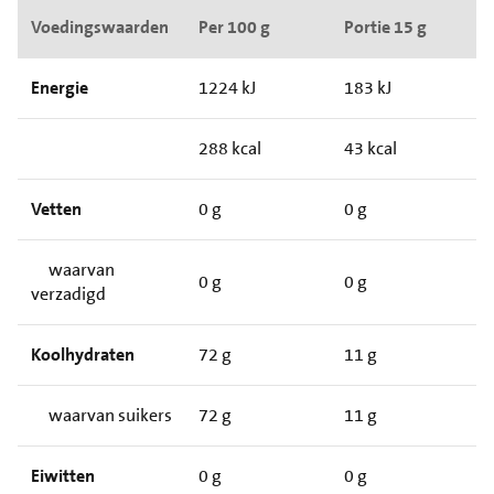
Voedingswaarden
Per 100 g
Portie 15 g
Energie
1224 kJ
183 kJ
288 kcal
43 kcal
Vetten
0 g
0 g
waarvan
0 g
0 g
verzadigd
Koolhydraten
72 g
11 g
waarvan suikers
72 g
11 g
Eiwitten
0 g
0 g