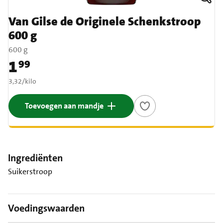
Van Gilse de Originele Schenkstroop
600 g
600 g
1
99
Prijs: € 1,99
€ 3,32 per kilo
3,32
/
kilo
Toevoegen aan mandje
Ingrediënten
Suikerstroop
Voedingswaarden