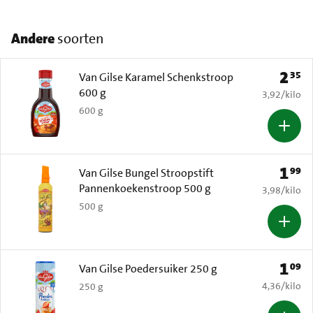
Andere
soorten
2
35
Prijs: 
Van Gilse Karamel Schenkstroop
600 g
€ 3,92 per k
3,92
/
kilo
600 g
1
99
Prijs: 
Van Gilse Bungel Stroopstift
Pannenkoekenstroop 500 g
€ 3,98 per k
3,98
/
kilo
500 g
1
09
Prijs: 
Van Gilse Poedersuiker 250 g
€ 4,36 per k
4,36
/
kilo
250 g