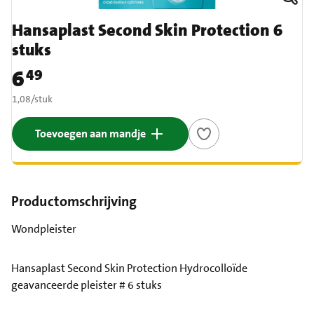
Hansaplast Second Skin Protection 6
stuks
6
49
Prijs: € 6,49
€ 1,08 per stuk
1,08
/
stuk
Toevoegen aan mandje
Productomschrijving
Wondpleister
Hansaplast Second Skin Protection Hydrocolloïde
geavanceerde pleister # 6 stuks