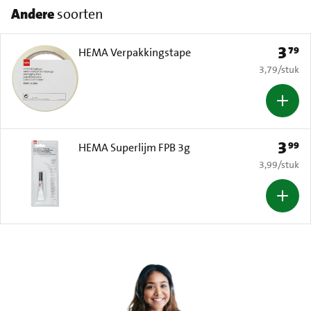
Andere
soorten
3
79
Prijs: 
HEMA Verpakkingstape
€ 3,79 per s
3,79
/
stuk
3
99
Prijs: 
HEMA Superlijm FPB 3g
€ 3,99 per s
3,99
/
stuk