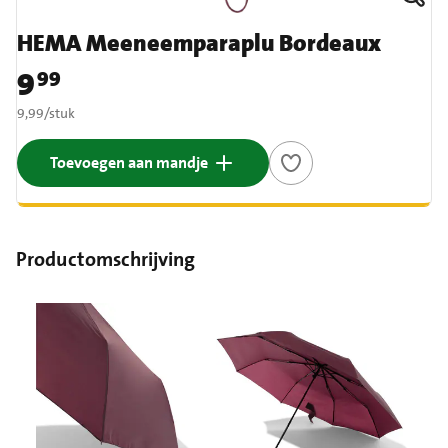
HEMA Meeneemparaplu Bordeaux
9
99
Prijs: € 9,99
€ 9,99 per stuk
9,99
/
stuk
Toevoegen aan mandje
Productomschrijving