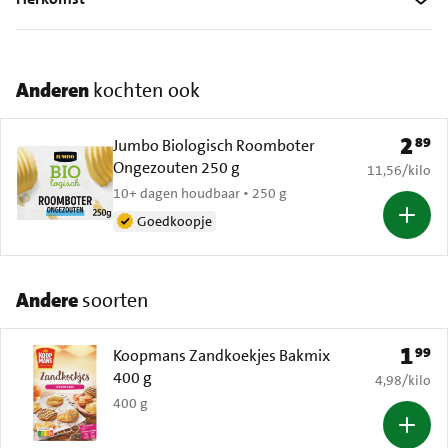
Anderen
kochten ook
2
89
Prijs: 
Jumbo Biologisch Roomboter
Ongezouten 250 g
€ 11,56 per k
11,56
/
kilo
10+ dagen houdbaar • 250 g
Goedkoopje
Andere
soorten
1
99
Prijs: 
Koopmans Zandkoekjes Bakmix
400 g
€ 4,98 per k
4,98
/
kilo
400 g