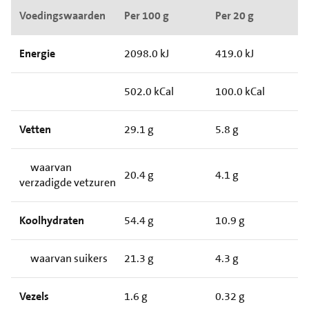
Voedingswaarden
Per 100 g
Per 20 g
Energie
2098.0 kJ
419.0 kJ
502.0 kCal
100.0 kCal
Vetten
29.1 g
5.8 g
waarvan
20.4 g
4.1 g
verzadigde vetzuren
Koolhydraten
54.4 g
10.9 g
waarvan suikers
21.3 g
4.3 g
Vezels
1.6 g
0.32 g