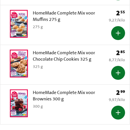
2
55
Prijs: 
HomeMade Complete Mix voor
Muffins 275 g
€ 9,27 per k
9,27
/
kilo
275 g
2
85
Prijs: 
HomeMade Complete Mix voor
Chocolate Chip Cookies 325 g
€ 8,77 per k
8,77
/
kilo
325 g
2
99
Prijs: 
HomeMade Complete Mix voor
Brownies 300 g
€ 9,97 per k
9,97
/
kilo
300 g