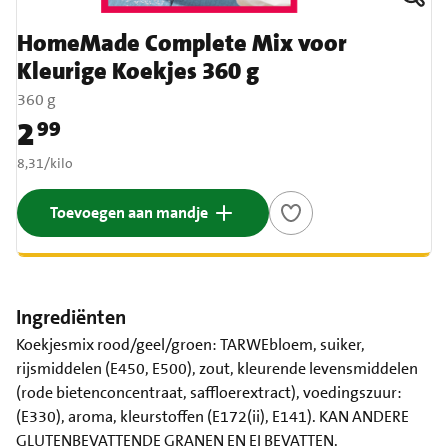
HomeMade Complete Mix voor
Kleurige Koekjes 360 g
360 g
2
99
Prijs: € 2,99
€ 8,31 per kilo
8,31
/
kilo
Toevoegen aan mandje
Ingrediënten
Koekjesmix rood/geel/groen: TARWEbloem, suiker,
rijsmiddelen (E450, E500), zout, kleurende levensmiddelen
(rode bietenconcentraat, saffloerextract), voedingszuur:
(E330), aroma, kleurstoffen (E172(ii), E141). KAN ANDERE
GLUTENBEVATTENDE GRANEN EN EI BEVATTEN.