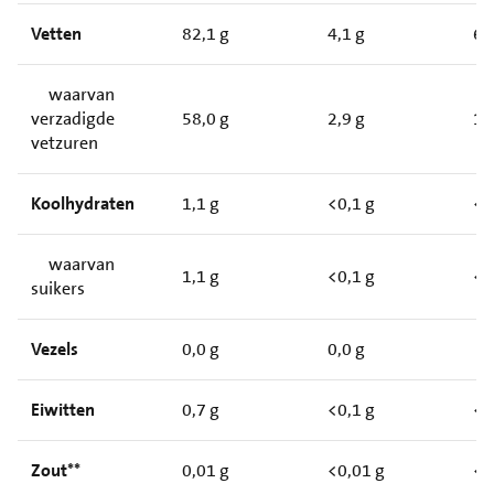
Vetten
82,1 g
4,1 g
6
waarvan
verzadigde
58,0 g
2,9 g
1
vetzuren
Koolhydraten
1,1 g
<0,1 g
<
waarvan
1,1 g
<0,1 g
<
suikers
Vezels
0,0 g
0,0 g
Eiwitten
0,7 g
<0,1 g
<
Zout**
0,01 g
<0,01 g
<