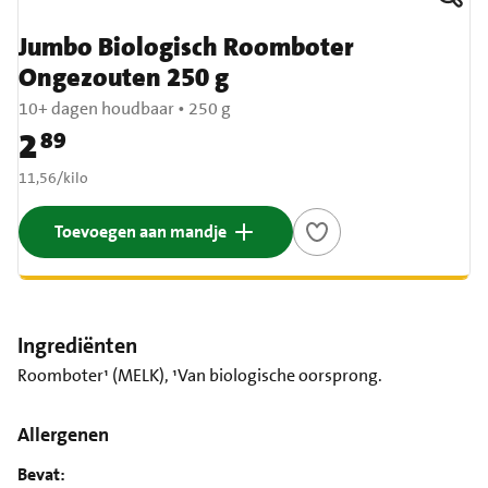
Jumbo Biologisch Roomboter
Ongezouten 250 g
10+ dagen houdbaar
•
250 g
2
89
Prijs: € 2,89
€ 11,56 per kilo
11,56
/
kilo
Toevoegen aan mandje
Ingrediënten
Roomboter¹ (MELK), ¹Van biologische oorsprong.
Allergenen
Bevat: