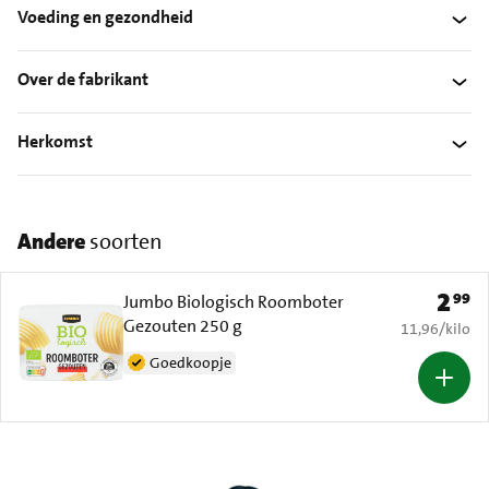
Voeding en gezondheid
Over de fabrikant
Herkomst
Andere
soorten
2
99
Prijs: 
Jumbo Biologisch Roomboter
Gezouten 250 g
€ 11,96 per k
11,96
/
kilo
Goedkoopje