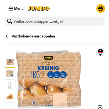
Ga naar zoeken
Ga naar hoofdinhoud
Menu
Vastkokende aardappelen