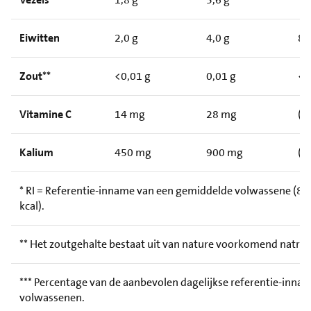
Eiwitten
2,0 g
4,0 g
8
Zout**
<0,01 g
0,01 g
<
Vitamine C
14 mg
28 mg
(3
Kalium
450 mg
900 mg
(4
* RI = Referentie-inname van een gemiddelde volwassene (8.
kcal).
** Het zoutgehalte bestaat uit van nature voorkomend natri
*** Percentage van de aanbevolen dagelijkse referentie-inna
volwassenen.