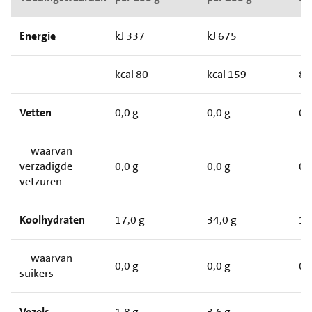
Energie
kJ 337
kJ 675
kcal 80
kcal 159
8
Vetten
0,0 g
0,0 g
0
waarvan
verzadigde
0,0 g
0,0 g
0
vetzuren
Koolhydraten
17,0 g
34,0 g
1
waarvan
0,0 g
0,0 g
0
suikers
Vezels
1,8 g
3,6 g