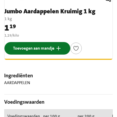
Jumbo Aardappelen Kruimig 1 kg
1 kg
1
19
Prijs: € 1,19
€ 1,19 per kilo
1,19
/
kilo
Toevoegen aan mandje
Ingrediënten
AARDAPPELEN
Voedingswaarden
Voedingswaarden
per 100 g
per 200 g
RI*