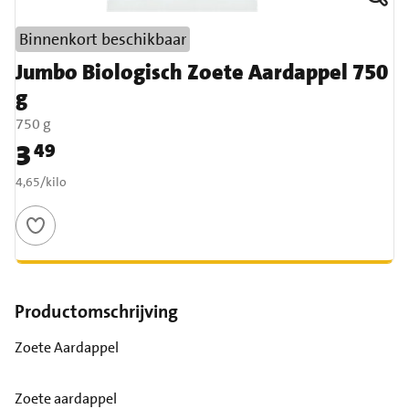
Binnenkort beschikbaar
Jumbo Biologisch Zoete Aardappel 750
g
750 g
3
49
Prijs: € 3,49
€ 4,65 per kilo
4,65
/
kilo
Productomschrijving
Zoete Aardappel
Zoete aardappel