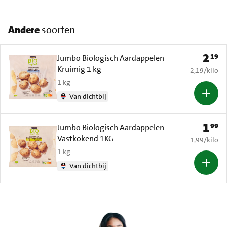
Andere
soorten
2
19
Prijs: 
Jumbo Biologisch Aardappelen
Kruimig 1 kg
€ 2,19 per k
2,19
/
kilo
1 kg
Van dichtbij
1
99
Prijs: 
Jumbo Biologisch Aardappelen
Vastkokend 1KG
€ 1,99 per k
1,99
/
kilo
1 kg
Van dichtbij