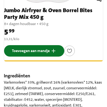
Jumbo Airfryer & Oven Borrel Bites
Party Mix 450 g
8+ dagen houdbaar
•
450 g
5
99
Prijs: € 5,99
€ 13,31 per kilo
13,31
/
kilo
Toevoegen aan mandje
Ingrediënten
Varkensvlees* 33%, grillworst 16% (varkensvlees* 12%, kaas
[MELK, dierlijk stremsel, zout, zuursel, conserveermiddel:
E251], zetmeel (TARWE), conserveermiddel: E250/E261,
stabilisator: E452, water, specerijen [MOSTERD],
kruidnagelolie, varkenseiwit, antioxidant: E301,