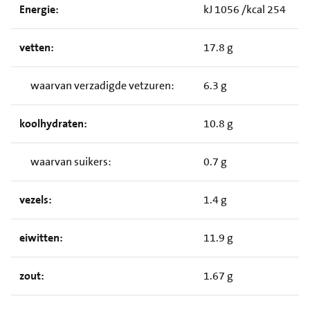
Energie:
kJ 1056 /kcal 254
vetten:
17.8 g
waarvan verzadigde vetzuren:
6.3 g
koolhydraten:
10.8 g
waarvan suikers:
0.7 g
vezels:
1.4 g
eiwitten:
11.9 g
zout:
1.67 g