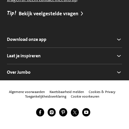
Tip!
Bekijk veelgestelde vragen
Download onze app
Laat je inspireren
Over Jumbo
Algemene voorwaarden
Kwetsbaarheid melden
Cookies & Privacy
Toegankelijkheidsverklaring
Cookie voorkeuren
Jumbo Facebook
Jumbo Instagram
Jumbo Pinterest
Jumbo Twitter
Jumbo YouTube
Volg ons