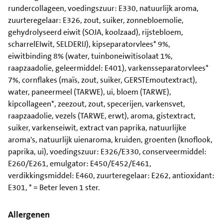
rundercollageen, voedingszuur: E330, natuurlijk aroma,
zuurteregelaar: E326, zout, suiker, zonnebloemolie,
gehydrolyseerd eiwit (SOJA, koolzaad), rijstebloem,
scharrelEIwit, SELDERIJ), kipseparatorvlees* 9%,
eiwitbinding 8% (water, tuinboneiwitisolaat 1%,
raapzaadolie, geleermiddel: E401), varkensseparatorvlees*
7%, cornflakes (maïs, zout, suiker, GERSTEmoutextract),
water, paneermeel (TARWE), ui, bloem (TARWE),
kipcollageen*, zeezout, zout, specerijen, varkensvet,
raapzaadolie, vezels (TARWE, erwt), aroma, gistextract,
suiker, varkenseiwit, extract van paprika, natuurlijke
aroma's, natuurlijk uienaroma, kruiden, groenten (knoflook,
paprika, ui), voedingszuur: E326/E330, conserveermiddel:
E260/E261, emulgator: E450/E452/E461,
verdikkingsmiddel: E460, zuurteregelaar: E262, antioxidant:
E301, * = Beter leven 1 ster.
Allergenen