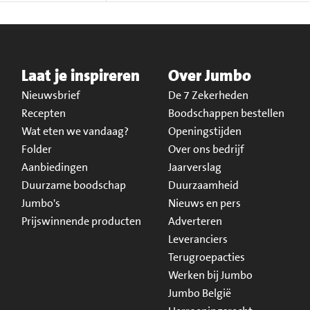
Laat je inspireren
Over Jumbo
Nieuwsbrief
De 7 Zekerheden
Recepten
Boodschappen bestellen
Wat eten we vandaag?
Openingstijden
Folder
Over ons bedrijf
Aanbiedingen
Jaarverslag
Duurzame boodschap
Duurzaamheid
Jumbo's
Nieuws en pers
Prijswinnende producten
Adverteren
Leveranciers
Terugroepacties
Werken bij Jumbo
Jumbo België