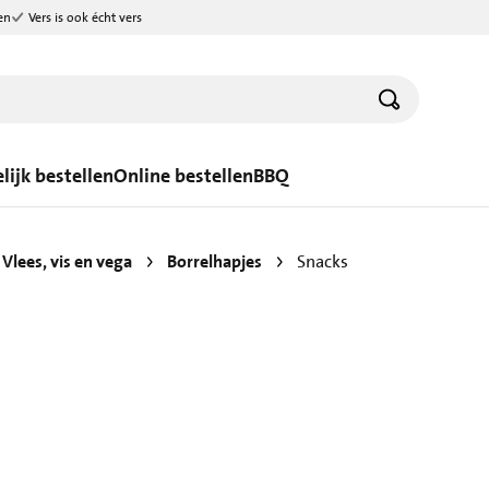
en
Vers is ook écht vers
lijk bestellen
Online bestellen
BBQ
Vlees, vis en vega
Borrelhapjes
Snacks