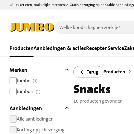
Lekker eten, makkelijke recepten
Gratis bezorging bij bepaalde aanbieding
Ga naar zoeken
Ga naar hoofdinhoud
Producten
Aanbiedingen & acties
Recepten
Service
Zake
Filters
10 producten gevonden.
Merken
Producten
Terug
Jumbo
(9)
Snacks
resultaten
Jumbo's
(1)
resultaten
10 producten gevonden
Aanbiedingen
Alle aanbiedingen
resultaten
Korting op je bezorging