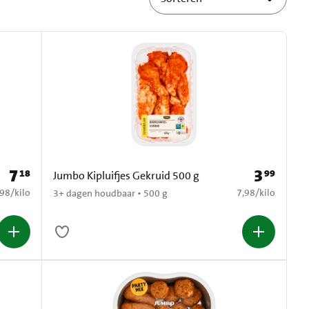
7
3
18
99
Prijs: € 7,18
Prijs: € 3,99
Jumbo Kipluifjes Gekruid 500 g
7,98 per kilo
€ 7,98 per kilo
,98
/
kilo
7,98
/
kilo
3+ dagen houdbaar • 500 g