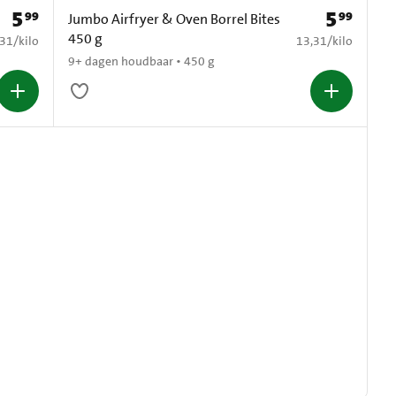
5
5
99
99
Prijs: € 5,99
Prijs: € 5,99
Jumbo Airfryer & Oven Borrel Bites
450 g
3,31 per kilo
€ 13,31 per kilo
,31
/
kilo
13,31
/
kilo
9+ dagen houdbaar • 450 g