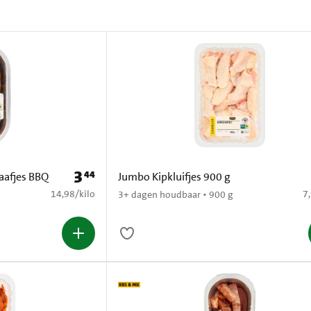
3
44
Prijs: € 3,44
aafjes BBQ
Jumbo Kipkluifjes 900 g
€ 14,98 per kilo
€ 
14,98
/
kilo
7
3+ dagen houdbaar • 900 g