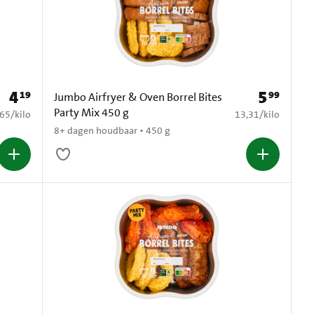
4
5
19
99
Prijs: € 4,19
Prijs: € 5,99
Jumbo Airfryer & Oven Borrel Bites
Party Mix 450 g
4,65 per kilo
€ 13,31 per kilo
,65
/
kilo
13,31
/
kilo
8+ dagen houdbaar • 450 g