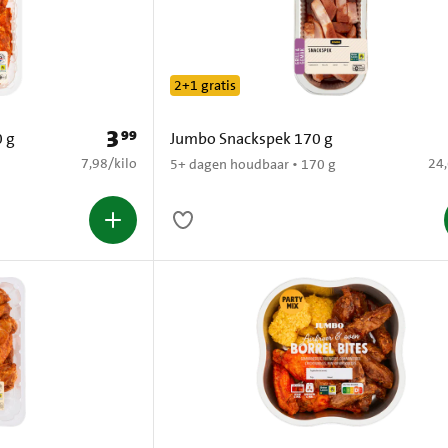
2+1 gratis
3
99
Prijs: € 3,99
0 g
Jumbo Snackspek 170 g
€ 7,98 per kilo
€ 2
7,98
/
kilo
24
5+ dagen houdbaar • 170 g