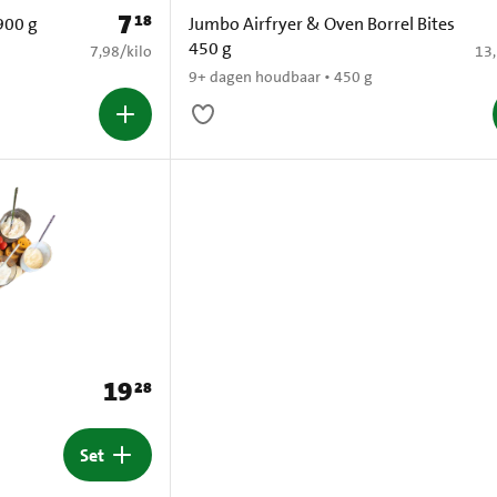
7
18
Prijs: € 7,18
900 g
Jumbo Airfryer & Oven Borrel Bites
450 g
€ 7,98 per kilo
€ 1
7,98
/
kilo
13
9+ dagen houdbaar • 450 g
19
28
Prijs: € 19,28
Set
Set toevoegen aan mandje Vis Borrelplank