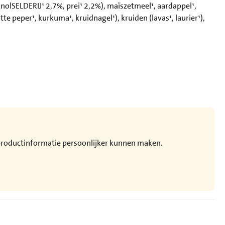
nolSELDERIJ¹ 2,7%, prei¹ 2,2%), maïszetmeel¹, aardappel¹,
tte peper¹, kurkuma¹, kruidnagel¹), kruiden (lavas¹, laurier¹),
e productinformatie persoonlijker kunnen maken.