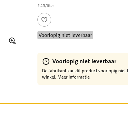
€ 5,25 per liter
5,25
/
liter
Voorlopig niet leverbaar
Voorlopig niet leverbaar
De fabrikant kan dit product voorlopig niet 
winkel.
Meer informatie