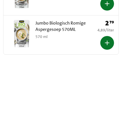
2
79
Prijs: € 2,79
Jumbo Biologisch Romige
Aspergesoep 570ML
€ 4,89 per liter
4,89
/
liter
570 ml