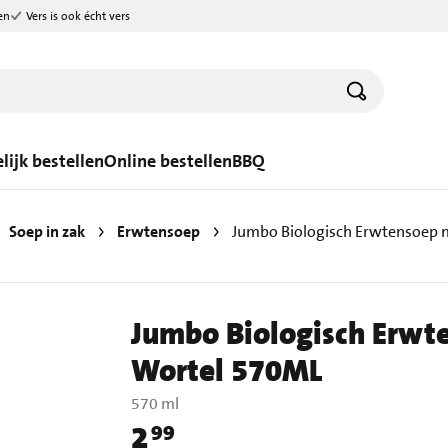
en
Vers is ook écht vers
lijk bestellen
Online bestellen
BBQ
Soep in zak
Erwtensoep
Jumbo Biologisch Erwtensoep m
Jumbo Biologisch Erwte
Wortel 570ML
570 ml
2
99
Prijs: € 2,99