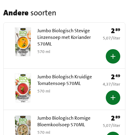
Andere
soorten
2
89
Prijs: € 2,89
Jumbo Biologisch Stevige
Linzensoep met Koriander
€ 5,07 per liter
5,07
/
liter
570ML
570 ml
2
49
Prijs: € 2,49
Jumbo Biologisch Kruidige
Tomatensoep 570ML
€ 4,37 per liter
4,37
/
liter
570 ml
2
89
Prijs: € 2,89
Jumbo Biologisch Romige
Bloemkoolsoep 570ML
€ 5,07 per liter
5,07
/
liter
570 ml