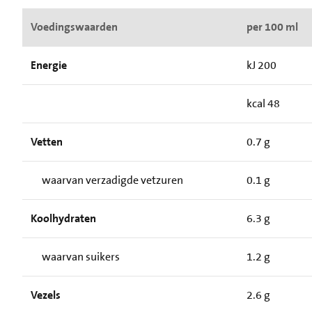
Voedingswaarden
per 100 ml
Energie
kJ 200
kcal 48
Vetten
0.7 g
waarvan verzadigde vetzuren
0.1 g
Koolhydraten
6.3 g
waarvan suikers
1.2 g
Vezels
2.6 g