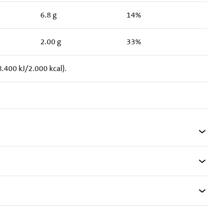
6.8 g
14%
2.00 g
33%
.400 kJ/2.000 kcal).