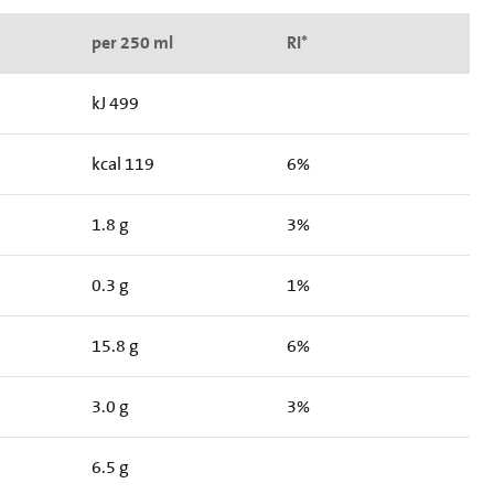
per 250 ml
RI*
kJ 499
kcal 119
6%
1.8 g
3%
0.3 g
1%
15.8 g
6%
3.0 g
3%
6.5 g