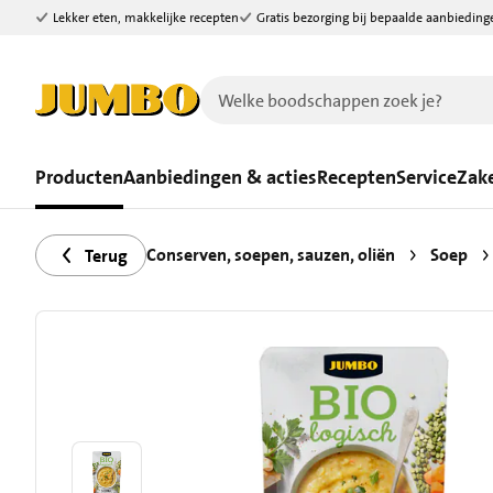
Lekker eten, makkelijke recepten
Gratis bezorging bij bepaalde aanbieding
Ga naar zoeken
Ga naar hoofdinhoud
Producten
Aanbiedingen & acties
Recepten
Service
Zake
Conserven, soepen, sauzen, oliën
Soep
Terug