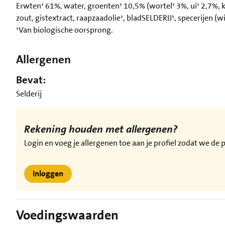
Erwten¹ 61%, water, groenten¹ 10,5% (wortel¹ 3%, ui¹ 2,7%, k
zout, gistextract, raapzaadolie¹, bladSELDERIJ¹, specerijen (wi
¹Van biologische oorsprong.
Allergenen
Bevat:
Selderij
Rekening houden met allergenen?
Login en voeg je allergenen toe aan je profiel zodat we d
Inloggen
Voedingswaarden