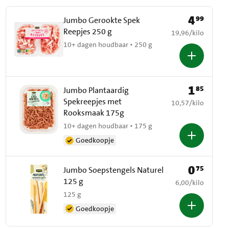
4
99
Prijs: € 4,99
Jumbo Gerookte Spek
Reepjes 250 g
€ 19,96 per kilo
19,96
/
kilo
10+ dagen houdbaar • 250 g
1
85
Prijs: € 1,85
Jumbo Plantaardig
Spekreepjes met
€ 10,57 per kilo
10,57
/
kilo
Rooksmaak 175g
10+ dagen houdbaar • 175 g
Goedkoopje
0
75
Prijs: € 0,75
Jumbo Soepstengels Naturel
125 g
€ 6,00 per kilo
6,00
/
kilo
125 g
Goedkoopje