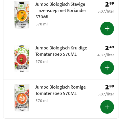
2
89
Prijs: € 2,89
Jumbo Biologisch Stevige
Linzensoep met Koriander
€ 5,07 per liter
5,07
/
liter
570ML
570 ml
2
49
Prijs: € 2,49
Jumbo Biologisch Kruidige
Tomatensoep 570ML
€ 4,37 per liter
4,37
/
liter
570 ml
2
89
Prijs: € 2,89
Jumbo Biologisch Romige
Tomatensoep 570ML
€ 5,07 per liter
5,07
/
liter
570 ml