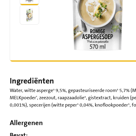
Ingrediënten
Water, witte asperge¹ 9,5%, gepasteuriseerde room¹ 5,7% (M
MELKpoeder', zeezout, raapzaadolie¹, gistextract, kruiden (pe
0,001%), specerijen (witte peper¹ 0,04%, knoflookpoeder¹, fo
Allergenen
Bevat: