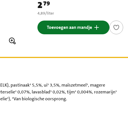
2
79
Prijs: € 2,79
€ 4,89 per liter
4,89
/
liter
Toevoegen aan mandje
ELK), pastinaak¹ 5,5%, ui¹ 3,5%, maïszetmeel¹, magere
terselie¹ 0,07%, lavasblad¹ 0,02%, tijm¹ 0,004%, rozemarijn¹
elie¹), ¹Van biologische oorsprong.