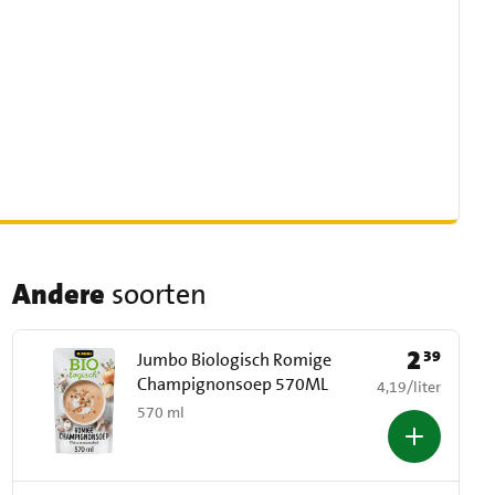
Andere
soorten
2
39
Prijs: € 2,39
Jumbo Biologisch Romige
Champignonsoep 570ML
€ 4,19 per liter
4,19
/
liter
570 ml