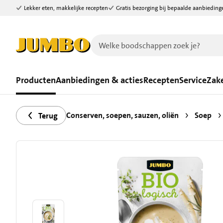
Lekker eten, makkelijke recepten
Gratis bezorging bij bepaalde aanbieding
Ga naar zoeken
Ga naar hoofdinhoud
Producten
Aanbiedingen & acties
Recepten
Service
Zake
Conserven, soepen, sauzen, oliën
Soep
Terug