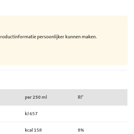
e productinformatie persoonlijker kunnen maken.
per 250 ml
RI*
kJ 657
kcal 158
8%