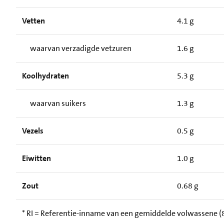
Vetten
4.1 g
waarvan verzadigde vetzuren
1.6 g
Koolhydraten
5.3 g
waarvan suikers
1.3 g
Vezels
0.5 g
Eiwitten
1.0 g
Zout
0.68 g
* RI = Referentie-inname van een gemiddelde volwassene (8