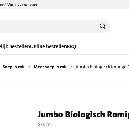
en
Vers is ook écht vers
lijk bestellen
Online bestellen
BBQ
Soep in zak
Meer soep in zak
Jumbo Biologisch Romige
Jumbo Biologisch Rom
570 ml