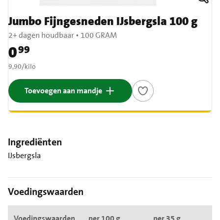
Jumbo Fijngesneden IJsbergsla 100 g
2+ dagen houdbaar
•
100 GRAM
0
99
Prijs: € 0,99
€ 9,90 per kilo
9,90
/
kilo
Toevoegen aan mandje
Ingrediënten
IJsbergsla
Voedingswaarden
Voedingswaarden
per 100 g
per 35 g