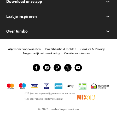
Download onze app
Laat je inspireren
Over Jumbo
Algemene voorwaarden
Kwetsbaarheid melden
Cookies & Privacy
Toegankelijkheidsverklaring
Cookie voorkeuren
Jumbo Facebook
Jumbo Instagram
Jumbo Pinterest
Jumbo Twitter
Jumbo YouTube
Volg ons
Mastercard
Maestro
Visa
Vpay
American Express
Apple Pay
Aanbiedersmedicijne
Thuiswinkel w
< 18 jaar verkopen wij geen alcohol en tabak
NIX18
< 25 jaar? Laat je legitimatie zien!
© 2026 Jumbo Supermarkten