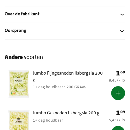
Over de fabrikant
Oorsprong
Andere
soorten
1
69
Prijs: 
Jumbo Fijngesneden IJsbergsla 200
g
€ 8,45 per k
8,45
/
kilo
1+ dag houdbaar • 200 GRAM
1
09
Prijs: 
Jumbo Gesneden IJsbergsla 200 g
€ 5,45 per k
5,45
/
kilo
1+ dag houdbaar