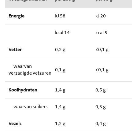
Energie
kJ 58
kJ 20
kcal 14
kcal 5
Vetten
0,2 g
<0,1 g
waarvan
0,1 g
<0,1 g
verzadigde vetzuren
Koolhydraten
1,4 g
0,5 g
waarvan suikers
1,4 g
0,5 g
Vezels
1,2 g
0,4 g