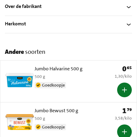
Over de fabrikant
Herkomst
Andere
soorten
0
65
Prijs: 
Jumbo Halvarine 500 g
€ 1,30 per k
1,30
/
kilo
500 g
Goedkoopje
1
79
Prijs: 
Jumbo Bewust 500 g
€ 3,58 per k
3,58
/
kilo
500 g
Goedkoopje