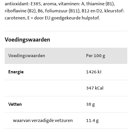
antioxidant: E385, aroma, vitaminen: A, thiamine (B1),
riboflavine (B2), B6, foliumzuur (B11), B12 en D2, kleurstof:
carotenen, E = door EU goedgekeurde hulpstof.
Voedingswaarden
Voedingswaarden
Per 100 g
Energie
1426 kJ
347 kCal
Vetten
38 g
waarvan verzadigde vetzuren
11.4 g