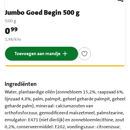
Jumbo Goed Begin 500 g
500 g
0
99
Prijs: € 0,99
€ 1,98 per kilo
1,98
/
kilo
Toevoegen aan mandje
Ingrediënten
Water, plantaardige oliën (zonnebloem 15,2%, raapzaad 6%,
lijnzaad 4,8%, palm, palmpit, geheel geharde palmpit, geheel
geharde palm), mineraal: calciumzouten van
orthofosforzuur, gemodificeerd maïszetmeel, palmstearine,
emulgator: E471 (niet dierlijk) en zonnebloemlecithine, zout
0,2%, conserveermiddel: E202, voedingszuur: citroenzuur,