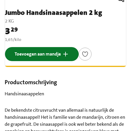
Jumbo Handsinaasappelen 2 kg
2 KG
3
29
Prijs: € 3,29
€ 1,65 per kilo
1,65
/
kilo
Toevoegen aan mandje
Productomschrijving
Handsinaasappelen
De bekendste citrusvrucht van allemaal is natuurlijk de
handsinaasappel! Het is familie van de mandarijn, citroen en
de grapefruit. De sinaasappel is ook wel beter bekend als de