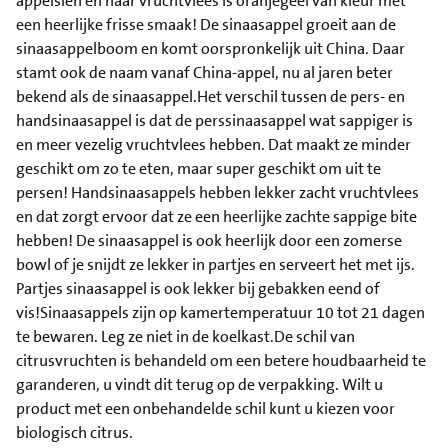
appelsien en haar vruchtvlees is oranjegeel van kleur met
een heerlijke frisse smaak! De sinaasappel groeit aan de
sinaasappelboom en komt oorspronkelijk uit China. Daar
stamt ook de naam vanaf China-appel, nu al jaren beter
bekend als de sinaasappel.Het verschil tussen de pers- en
handsinaasappel is dat de perssinaasappel wat sappiger is
en meer vezelig vruchtvlees hebben. Dat maakt ze minder
geschikt om zo te eten, maar super geschikt om uit te
persen! Handsinaasappels hebben lekker zacht vruchtvlees
en dat zorgt ervoor dat ze een heerlijke zachte sappige bite
hebben! De sinaasappel is ook heerlijk door een zomerse
bowl of je snijdt ze lekker in partjes en serveert het met ijs.
Partjes sinaasappel is ook lekker bij gebakken eend of
vis!Sinaasappels zijn op kamertemperatuur 10 tot 21 dagen
te bewaren. Leg ze niet in de koelkast.De schil van
citrusvruchten is behandeld om een betere houdbaarheid te
garanderen, u vindt dit terug op de verpakking. Wilt u
product met een onbehandelde schil kunt u kiezen voor
biologisch citrus.