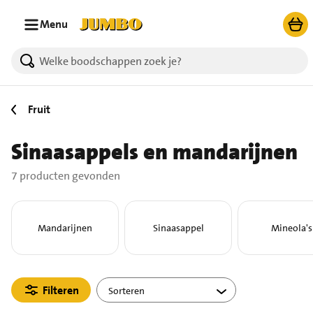
Ga naar zoeken
Ga naar hoofdinhoud
Menu
7 producten gevonden.
Fruit
Sinaasappels en mandarijnen
7 producten gevonden
Mandarijnen
Sinaasappel
Mineola's
Filteren