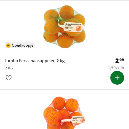
Goedkoopje
2
99
Prijs: 
Jumbo Perssinaasappelen 2 kg
€ 1,50 per k
1,50
/
kilo
2 KG