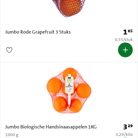
1
65
Prijs: 
Jumbo Rode Grapefruit 3 Stuks
€ 0,55 per s
0,55
/
stuk
3
29
Prijs: 
Jumbo Biologische Handsinaasappelen 1KG
€ 3,29 per k
3,29
/
kilo
1000 g