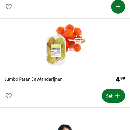
4
88
Prijs: 
Jumbo Peren En Mandarijnen
Set
Set toe