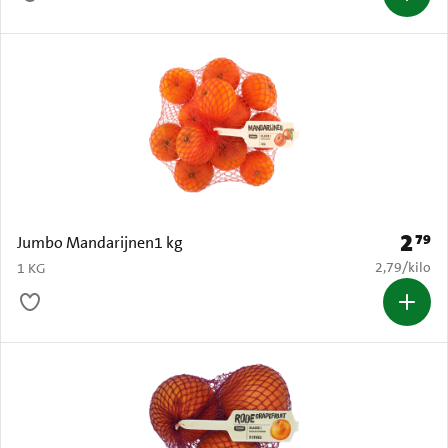
2
79
Prijs: 
Jumbo Mandarijnen1 kg
€ 2,79 per k
2,79
/
kilo
1 KG