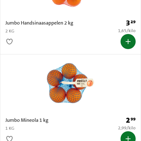
3
29
Prijs: 
Jumbo Handsinaasappelen 2 kg
€ 1,65 per k
1,65
/
kilo
2 KG
2
99
Prijs: 
Jumbo Mineola 1 kg
€ 2,99 per k
2,99
/
kilo
1 KG