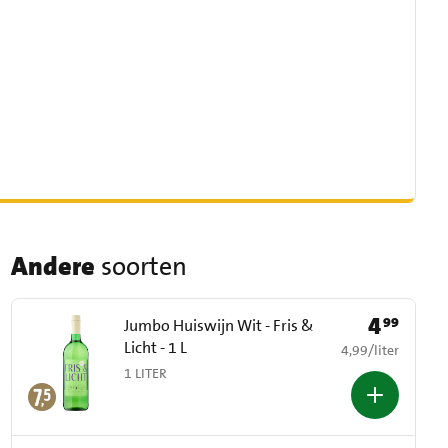
Andere
soorten
4
99
Prijs: € 4,99
Jumbo Huiswijn Wit - Fris &
Licht - 1 L
€ 4,99 per liter
4,99
/
liter
1 LITER