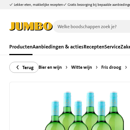
Lekker eten, makkelijke recepten
Gratis bezorging bij bepaalde aanbieding
Ga naar zoeken
Ga naar hoofdinhoud
Producten
Aanbiedingen & acties
Recepten
Service
Zake
Bier en wijn
Witte wijn
Fris droog
Terug