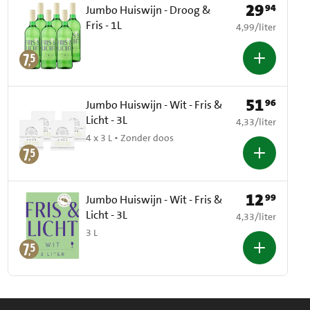
29
94
Prijs: € 29,94
Jumbo Huiswijn - Droog &
Fris - 1L
€ 4,99 per liter
4,99
/
liter
51
96
Prijs: € 51,96
Jumbo Huiswijn - Wit - Fris &
Licht - 3L
€ 4,33 per liter
4,33
/
liter
4 x 3 L • Zonder doos
12
99
Prijs: € 12,99
Jumbo Huiswijn - Wit - Fris &
Licht - 3L
€ 4,33 per liter
4,33
/
liter
3 L