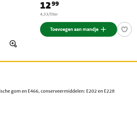
12
99
Prijs: € 12,99
€ 4,33 per liter
4,33
/
liter
Toevoegen aan mandje
bische gom en E466, conserveermiddelen: E202 en E228