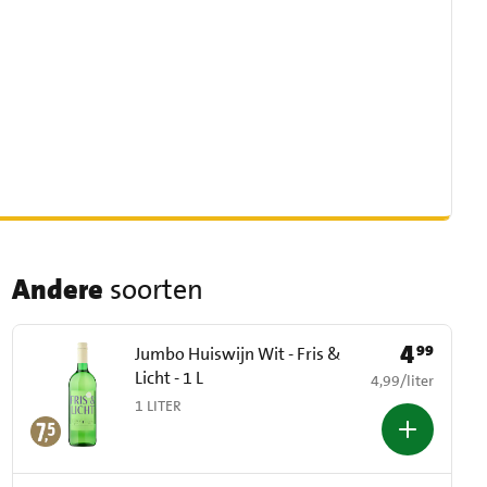
Andere
soorten
4
99
Prijs: € 4,99
Jumbo Huiswijn Wit - Fris &
Licht - 1 L
€ 4,99 per liter
4,99
/
liter
1 LITER