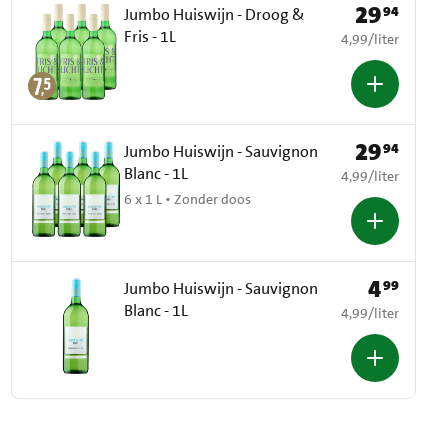
29
94
Prijs: € 29,94
Jumbo Huiswijn - Droog &
Fris - 1L
€ 4,99 per liter
4,99
/
liter
29
94
Prijs: € 29,94
Jumbo Huiswijn - Sauvignon
Blanc - 1L
€ 4,99 per liter
4,99
/
liter
6 x 1 L • Zonder doos
4
99
Prijs: € 4,99
Jumbo Huiswijn - Sauvignon
Blanc - 1L
€ 4,99 per liter
4,99
/
liter