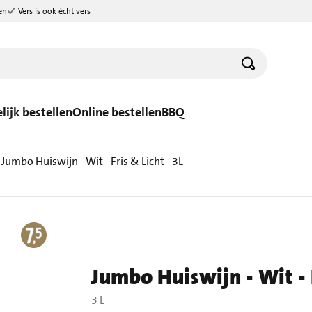
en
Vers is ook écht vers
lijk bestellen
Online bestellen
BBQ
Jumbo Huiswijn - Wit - Fris & Licht - 3L
Jumbo Huiswijn - Wit - F
3 L