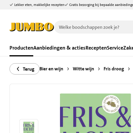
Lekker eten, makkelijke recepten
Gratis bezorging bij bepaalde aanbieding
Ga naar zoeken
Ga naar hoofdinhoud
Producten
Aanbiedingen & acties
Recepten
Service
Zake
Bier en wijn
Witte wijn
Fris droog
Terug