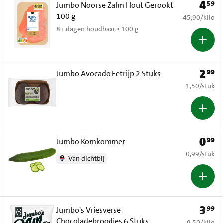
4
59
Prijs: 
Jumbo Noorse Zalm Hout Gerookt
100 g
€ 45,90 per k
45,90
/
kilo
8+ dagen houdbaar • 100 g
2
99
Prijs: 
Jumbo Avocado Eetrijp 2 Stuks
€ 1,50 per s
1,50
/
stuk
0
99
Prijs: 
Jumbo Komkommer
€ 0,99 per s
0,99
/
stuk
Van dichtbij
3
99
Prijs: 
Jumbo's Vriesverse
Chocoladebroodjes 6 Stuks
€ 9,50 per k
9,50
/
kilo