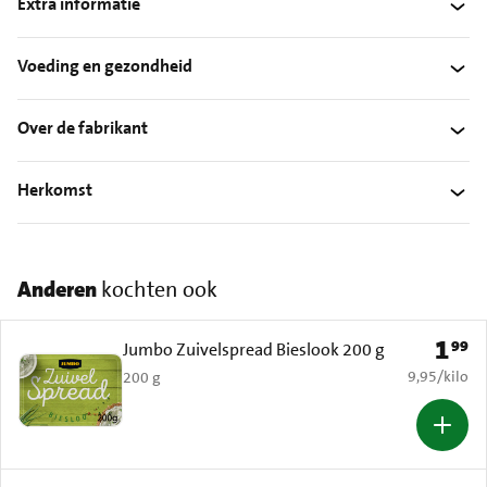
Extra informatie
Voeding en gezondheid
Over de fabrikant
Herkomst
Anderen
kochten ook
1
99
Prijs: 
Jumbo Zuivelspread Bieslook 200 g
€ 9,95 per k
9,95
/
kilo
200 g