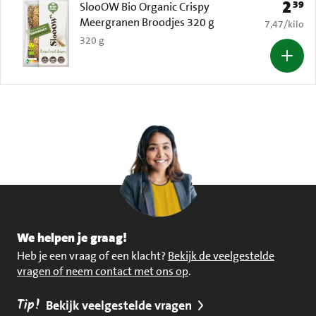
2
39
Prijs: 
SlooOW Bio Organic Crispy
Meergranen Broodjes 320 g
€ 7,47 per k
7,47
/
kilo
320 g
We helpen je graag!
Heb je een vraag of een klacht?
Bekijk de veelgestelde
vragen of neem contact met ons op
.
Tip!
Bekijk veelgestelde vragen