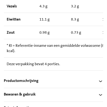
Vezels
4.3 g
3.2 g
Eiwitten
11.1 g
8.3 g
1
Zout
0.98 g
0.73 g
1
* RI = Referentie-inname van een gemiddelde volwassene (8.
kcal).
Deze verpakking bevat 4 porties.
Productomschrijving
Bewaren & gebruik