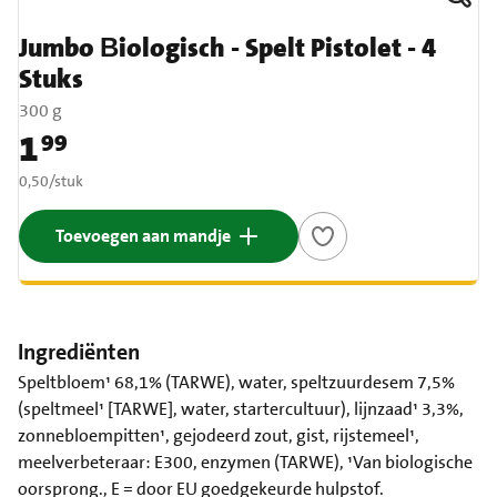
Jumbo Βiologisch - Spelt Pistolet - 4
Stuks
300 g
1
99
Prijs: € 1,99
€ 0,50 per stuk
0,50
/
stuk
Toevoegen aan mandje
Ingrediënten
Speltbloem¹ 68,1% (TARWE), water, speltzuurdesem 7,5%
(speltmeel¹ [TARWE], water, startercultuur), lijnzaad¹ 3,3%,
zonnebloempitten¹, gejodeerd zout, gist, rijstemeel¹,
meelverbeteraar: E300, enzymen (TARWE), ¹Van biologische
oorsprong., E = door EU goedgekeurde hulpstof.