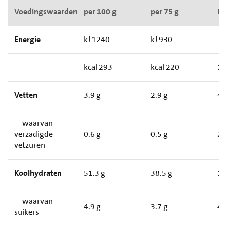
Voedingswaarden
per 100 g
per 75 g
RI*
Energie
kJ 1240
kJ 930
kcal 293
kcal 220
1
Vetten
3.9 g
2.9 g
4
waarvan
verzadigde
0.6 g
0.5 g
2
vetzuren
Koolhydraten
51.3 g
38.5 g
1
waarvan
4.9 g
3.7 g
4
suikers