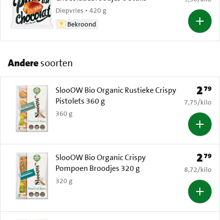
Diepvries • 420 g
Bekroond
Andere
soorten
2
79
Prijs: 
SlooOW Bio Organic Rustieke Crispy
Pistolets 360 g
€ 7,75 per k
7,75
/
kilo
360 g
2
79
Prijs: 
SlooOW Bio Organic Crispy
Pompoen Broodjes 320 g
€ 8,72 per k
8,72
/
kilo
320 g