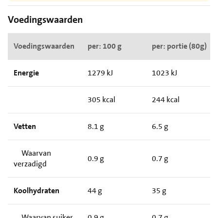
Voedingswaarden
Voedingswaarden
per: 100 g
per: portie (80g)
Energie
1279 kJ
1023 kJ
305 kcal
244 kcal
Vetten
8.1 g
6.5 g
Waarvan
0.9 g
0.7 g
verzadigd
Koolhydraten
44 g
35 g
Waarvan suiker
0.9 g
0.7 g