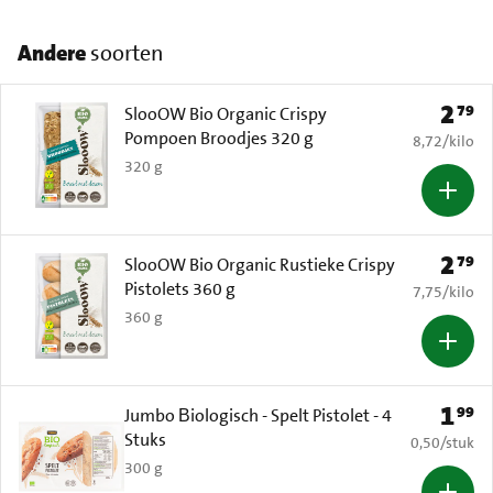
Andere
soorten
2
79
Prijs: 
SlooOW Bio Organic Crispy
Pompoen Broodjes 320 g
€ 8,72 per k
8,72
/
kilo
320 g
2
79
Prijs: 
SlooOW Bio Organic Rustieke Crispy
Pistolets 360 g
€ 7,75 per k
7,75
/
kilo
360 g
1
99
Prijs: 
Jumbo Βiologisch - Spelt Pistolet - 4
Stuks
€ 0,50 per s
0,50
/
stuk
300 g