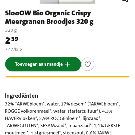
SlooOW Bio Organic Crispy
Meergranen Broodjes 320 g
320 g
2
39
Prijs: € 2,39
€ 7,47 per kilo
7,47
/
kilo
Toevoegen aan mandje
Ingrediënten
32% TARWEbloem*, water, 17% desem* (TARWEbloem*,
ROGGE volkorenmeel*, water, startercultuur*), 4,3%
HAVERvlokken*, 2,9% ROGGEbloem*, lijnzaad*,
TARWEGLUTEN*, SESAMzaad*, maanzaad*, 1,1% GERSTE
moutmeel*, rijstgriesmeel*, steenzout, 0,6% TARWE