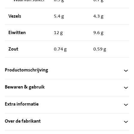
Vezels
5.4 g
4.3 g
Eiwitten
12 g
9.6 g
Zout
0.74 g
0.59 g
Productomschrijving
Bewaren & gebruik
Extra informatie
Over de fabrikant