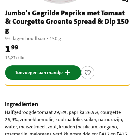
Jumbo's Gegrilde Paprika met Tomaat
& Courgette Groente Spread & Dip 150
g
9+ dagen houdbaar
•
150 g
1
99
Prijs: € 1,99
€ 13,27 per kilo
13,27
/
kilo
Toevoegen aan mandje
Ingrediënten
Halfgedroogde tomaat 29,5%, paprika 26,9%, courgette
26,9%, zonnebloemolie, koolzaadolie, suiker, natuurazijn,
water, maïszetmeel, zout, kruiden (basilicum, oregano,
rozemarijn, majoraan), verdikkingsmiddelen: E412 en E415,