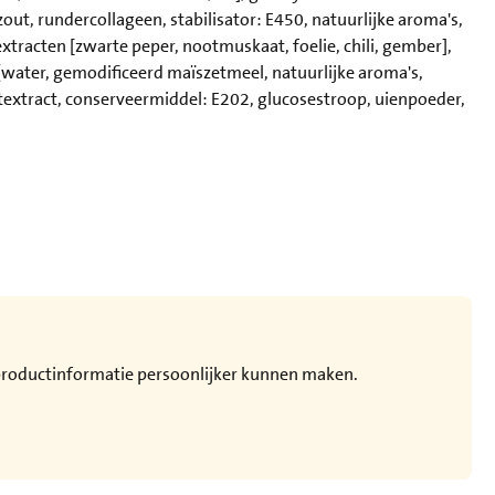
ut, rundercollageen, stabilisator: E450, natuurlijke aroma's,
tracten [zwarte peper, nootmuskaat, foelie, chili, gember],
(water, gemodificeerd maïszetmeel, natuurlijke aroma's,
textract, conserveermiddel: E202, glucosestroop, uienpoeder,
e productinformatie persoonlijker kunnen maken.