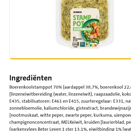
Ingrediënten
Boerenkoolstamppot 70% (aardappel 38,7%, boerenkool 22,6%
[linzeneiwitbereiding (water, linzeneiwit), raapzaadolie, ko
E435, stabilisatoren: E461 en E415, zuurteregelaar: E331, nat
zonnebloemolie, kaliumchloride, gistextract, brandewijnazij
[nootmuskaat, witte peper, zwarte peper, kurkuma, uienpoed
champignonconcentraat, MELKeiwit, kruiden [laurierblad, p
(varkensvlees Beter Leven 1 ster 13,1%, eiwitbinding 1% [wa