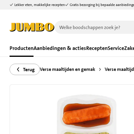
Lekker eten, makkelijke recepten
Gratis bezorging bij bepaalde aanbieding
Ga naar zoeken
Ga naar hoofdinhoud
Producten
Aanbiedingen & acties
Recepten
Service
Zake
Verse maaltijden en gemak
Verse maaltij
Terug