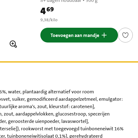
8+ dagen houdbaar
•
500 g
4
69
Prijs: € 4,69
€ 9,38 per kilo
9,38
/
kilo
Toevoegen aan mandje
, water, plantaardig alternatief voor room
kosvet, suiker, gemodificeerd aardappelzetmeel, emulgator:
uurlijke aroma's, zout, kleurstof: carotenen],
n, zout, aardappelvlokken, glucosestroop, specerijen
er, geroosterde uienpoeder, lavaswortel],
eterselie]), rookworst met toegevoegd tuinboneneiwit 16%
ter, tuinboneneiwitisolaat 0,1%], gerehydrateerd