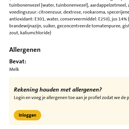
tuinbonenvezel [water, tuinbonenvezel], aardappelzetmeel, zo
voedingszuur: citroenzuur, dextrose, rookaroma, specerijenex
antioxidant: E301, water, conserveermiddel: E250), jus 14% 
brandewijnazijn, suiker, geconcentreerde tomatenpuree, gis
zout, kaliumchloride)
Allergenen
Bevat:
Melk
Rekening houden met allergenen?
Login en voeg je allergenen toe aan je profiel zodat we d
Inloggen