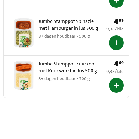
4
69
Prijs: € 4,69
Jumbo Stamppot Spinazie
met Hamburger in Jus 500 g
€ 9,38 per kilo
9,38
/
kilo
8+ dagen houdbaar • 500 g
4
69
Prijs: € 4,69
Jumbo Stamppot Zuurkool
met Rookworst in Jus 500 g
€ 9,38 per kilo
9,38
/
kilo
8+ dagen houdbaar • 500 g