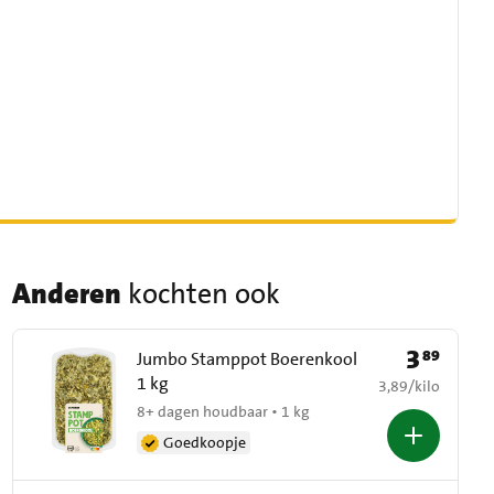
Anderen
kochten ook
3
89
Prijs: € 3,89
Jumbo Stamppot Boerenkool
1 kg
€ 3,89 per kilo
3,89
/
kilo
8+ dagen houdbaar • 1 kg
Goedkoopje