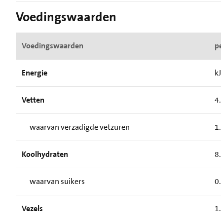
Voedingswaarden
Voedingswaarden
p
Energie
kJ
Vetten
4
waarvan verzadigde vetzuren
1
Koolhydraten
8
waarvan suikers
0
Vezels
1