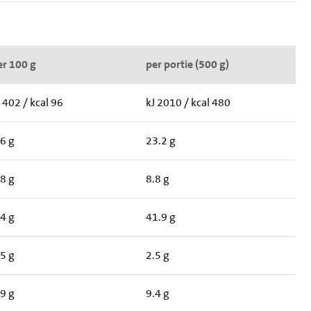
er 100 g
per portie (500 g)
 402 / kcal 96
kJ 2010 / kcal 480
.6 g
23.2 g
.8 g
8.8 g
.4 g
41.9 g
.5 g
2.5 g
.9 g
9.4 g