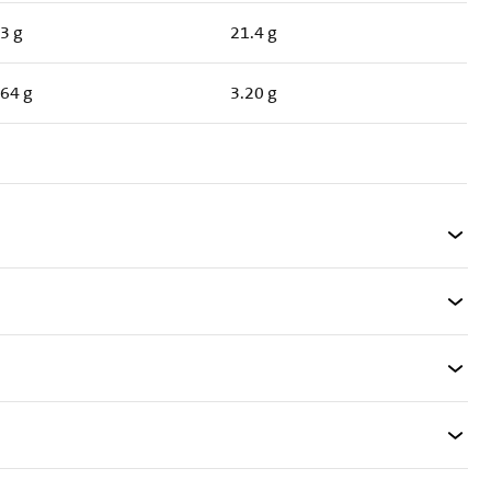
.3 g
21.4 g
.64 g
3.20 g