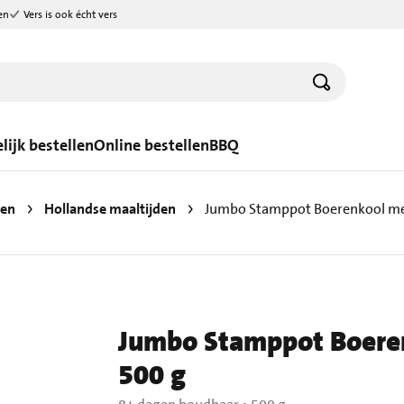
en
Vers is ook écht vers
lijk bestellen
Online bestellen
BBQ
den
Hollandse maaltijden
Jumbo Stamppot Boerenkool met
Jumbo Stamppot Boeren
500 g