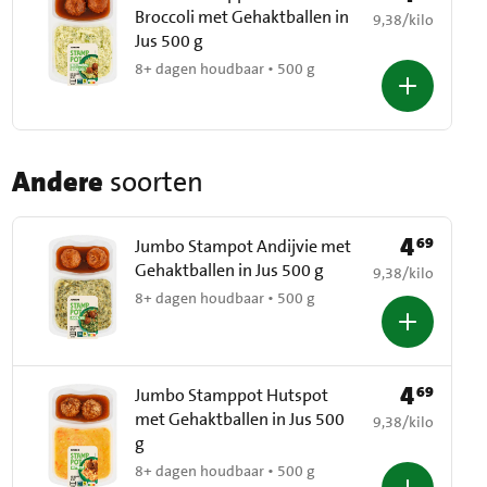
Broccoli met Gehaktballen in
€ 9,38 per kilo
9,38
/
kilo
Jus 500 g
8+ dagen houdbaar • 500 g
Andere
soorten
4
69
Prijs: € 4,69
Jumbo Stampot Andijvie met
Gehaktballen in Jus 500 g
€ 9,38 per kilo
9,38
/
kilo
8+ dagen houdbaar • 500 g
4
69
Prijs: € 4,69
Jumbo Stamppot Hutspot
met Gehaktballen in Jus 500
€ 9,38 per kilo
9,38
/
kilo
g
8+ dagen houdbaar • 500 g