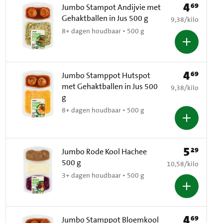
4
69
Prijs: € 4,69
Jumbo Stampot Andijvie met
Gehaktballen in Jus 500 g
€ 9,38 per kilo
9,38
/
kilo
8+ dagen houdbaar • 500 g
4
69
Prijs: € 4,69
Jumbo Stamppot Hutspot
met Gehaktballen in Jus 500
€ 9,38 per kilo
9,38
/
kilo
g
8+ dagen houdbaar • 500 g
5
29
Prijs: € 5,29
Jumbo Rode Kool Hachee
500 g
€ 10,58 per kilo
10,58
/
kilo
3+ dagen houdbaar • 500 g
4
69
Prijs: € 4,69
Jumbo Stamppot Bloemkool