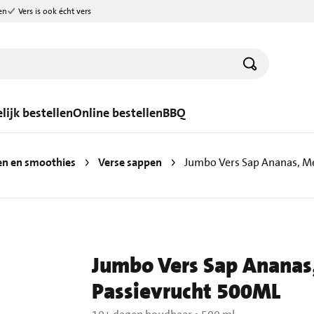
en
Vers is ook écht vers
lijk bestellen
Online bestellen
BBQ
en en smoothies
Verse sappen
Jumbo Vers Sap Ananas, M
Jumbo Vers Sap Ananas
Passievrucht 500ML