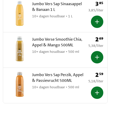
3
85
Prijs: € 3,85
Jumbo Vers Sap Sinaasappel
& Banaan 1 L
€ 3,85 per liter
3,85
/
liter
10+ dagen houdbaar • 1 L
2
69
Prijs: € 2,69
Jumbo Verse Smoothie Chia,
Appel & Mango 500ML
€ 5,38 per liter
5,38
/
liter
10+ dagen houdbaar • 500 ml
2
59
Prijs: € 2,59
Jumbo Vers Sap Perzik, Appel
& Passievrucht 500ML
€ 5,18 per liter
5,18
/
liter
10+ dagen houdbaar • 500 ml