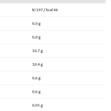
kJ 197 / kcal 46
0,0 g
0,0 g
10,7 g
10,4 g
0,6 g
0,6 g
0,05 g