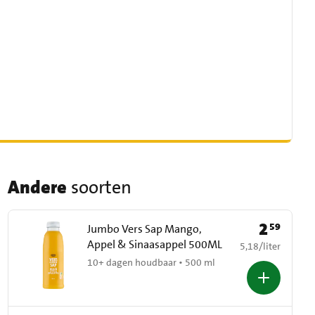
Andere
soorten
2
59
Prijs: € 2,59
Jumbo Vers Sap Mango,
Appel & Sinaasappel 500ML
€ 5,18 per liter
5,18
/
liter
10+ dagen houdbaar • 500 ml