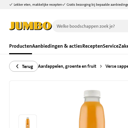
Lekker eten, makkelijke recepten
Gratis bezorging bij bepaalde aanbieding
Ga naar zoeken
Ga naar hoofdinhoud
Producten
Aanbiedingen & acties
Recepten
Service
Zake
Aardappelen, groente en fruit
Verse sapp
Terug