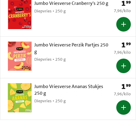
1
99
Prijs: 
Jumbo Vriesverse Cranberry's 250 g
€ 7,96 per k
7,96
/
kilo
Diepvries • 250 g
1
99
Prijs: 
Jumbo Vriesverse Perzik Partjes 250
g
€ 7,96 per k
7,96
/
kilo
Diepvries • 250 g
1
99
Prijs: 
Jumbo Vriesverse Ananas Stukjes
250 g
€ 7,96 per k
7,96
/
kilo
Diepvries • 250 g