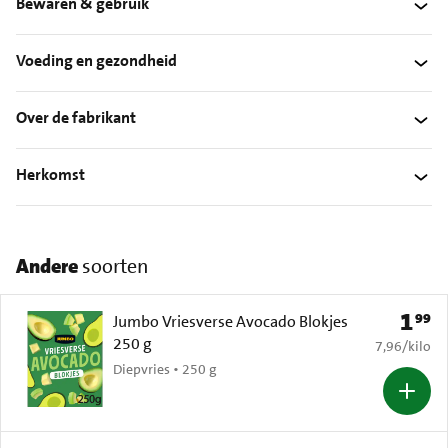
Bewaren & gebruik
Voeding en gezondheid
Over de fabrikant
Herkomst
Andere
soorten
1
99
Prijs: 
Jumbo Vriesverse Avocado Blokjes
250 g
€ 7,96 per k
7,96
/
kilo
Diepvries • 250 g