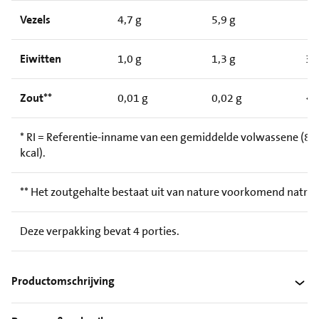
Vezels
4,7 g
5,9 g
Eiwitten
1,0 g
1,3 g
3
Zout**
0,01 g
0,02 g
<
* RI = Referentie-inname van een gemiddelde volwassene (8.
kcal).
** Het zoutgehalte bestaat uit van nature voorkomend natri
Deze verpakking bevat 4 porties.
Productomschrijving