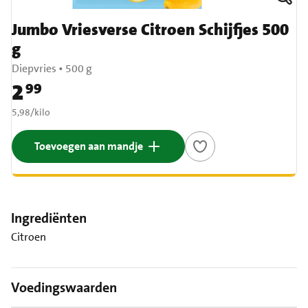
Jumbo Vriesverse Citroen Schijfjes 500
g
Diepvries
•
500 g
2
99
Prijs: € 2,99
€ 5,98 per kilo
5,98
/
kilo
Toevoegen aan mandje
Ingrediënten
Citroen
Voedingswaarden