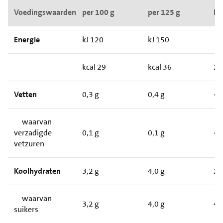
Voedingswaarden
per 100 g
per 125 g
RI*
Energie
kJ 120
kJ 150
kcal 29
kcal 36
2
Vetten
0,3 g
0,4 g
<
waarvan
verzadigde
0,1 g
0,1 g
<
vetzuren
Koolhydraten
3,2 g
4,0 g
2
waarvan
3,2 g
4,0 g
4
suikers