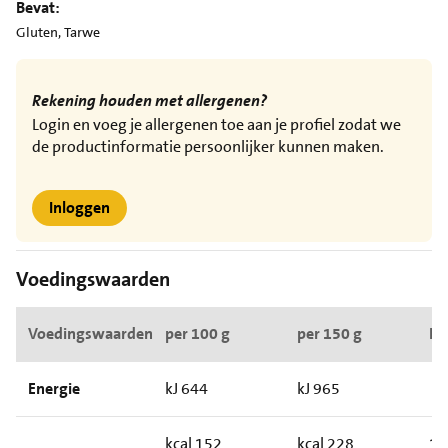
Bevat:
Gluten, Tarwe
Rekening houden met allergenen?
Login en voeg je allergenen toe aan je profiel zodat we
de productinformatie persoonlijker kunnen maken.
Inloggen
Voedingswaarden
Voedingswaarden
per 100 g
per 150 g
RI*
Energie
kJ 644
kJ 965
kcal 152
kcal 228
1