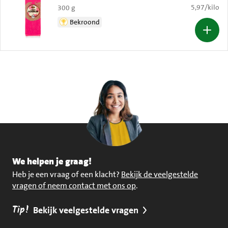
€ 5,97 per k
5,97
/
kilo
300 g
Bekroond
We helpen je graag!
Heb je een vraag of een klacht?
Bekijk de veelgestelde
vragen of neem contact met ons op
.
Tip!
Bekijk veelgestelde vragen