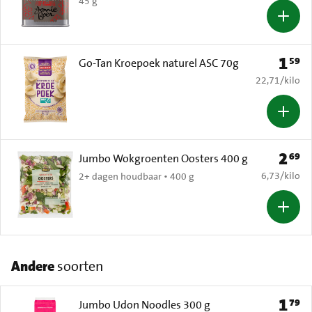
45 g
1
59
Prijs: 
Go-Tan Kroepoek naturel ASC 70g
€ 22,71 per k
22,71
/
kilo
2
69
Prijs: 
Jumbo Wokgroenten Oosters 400 g
€ 6,73 per k
6,73
/
kilo
2+ dagen houdbaar • 400 g
Andere
soorten
1
79
Prijs: 
Jumbo Udon Noodles 300 g