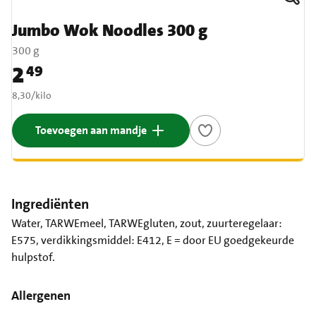
Jumbo Wok Noodles 300 g
300 g
2
49
Prijs: € 2,49
€ 8,30 per kilo
8,30
/
kilo
Toevoegen aan mandje
Ingrediënten
Water, TARWEmeel, TARWEgluten, zout, zuurteregelaar:
E575, verdikkingsmiddel: E412, E = door EU goedgekeurde
hulpstof.
Allergenen