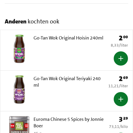
Anderen
kochten ook
2
00
Prijs: 
Go-Tan Wok Original Hoisin 240ml
€ 8,33 per li
8,33
/
liter
2
69
Prijs: 
Go-Tan Wok Original Teriyaki 240
ml
€ 11,21 per li
11,21
/
liter
3
29
Prijs: 
Euroma Chinese 5 Spices by Jonnie
Boer
€ 73,11 per k
73,11
/
kilo