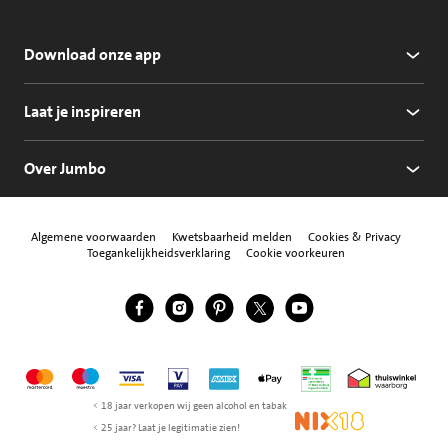
Download onze app
Laat je inspireren
Over Jumbo
Algemene voorwaarden
Kwetsbaarheid melden
Cookies & Privacy
Toegankelijkheidsverklaring
Cookie voorkeuren
Jumbo Facebook
Jumbo Instagram
Jumbo Pinterest
Jumbo Twitter
Jumbo YouTube
Volg ons
Mastercard
Maestro
Visa
Vpay
American Express
Apple Pay
Aanbiedersmedicijne
Thuiswinkel w
< 18 jaar verkopen wij geen alcohol en tabak
NIX18
< 25 jaar? Laat je legitimatie zien!