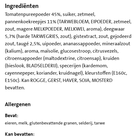
Ingrediënten
Tomatenpureepoeder 45%, suiker, zetmeel,
pannenkoekreepjes 11% (TARWEBLOEM, EIPOEDER, zetmeel,
zout, magere MELKPOEDER, MELKWEI, aroma), deegwaar
5,7% (harde TARWEGRIES, zout), gistextract, zout, gejodeerd
zout, taugé 2,5%, uipoeder, ananassappoeder, mineraalzout
(kalium), aroma, maïsolie, glucosestroop, citrusvezels,
citroensappoeder (maltodextrine, citroensap), kruiden
(bieslook, BLADSELDERIJ), specerijen (kardemom,
cayennepeper, koriander, kruidnagel), kleurstoffen (E160c,
E150c). Kan ROGGE, GERST, HAVER, SOJA, MOSTERD
bevatten.
Allergenen
Bevat:
eieren, melk, glutenbevattende granen, selderij, tarwe
Kan bevatten: