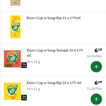
Knorr Cup-a-Soup Kip 21 x 175ml
6
19
Prijs: 
Knorr Cup-a-Soup Tomaat 10 x 175
ml
€ 34,39 per k
34,39
/
kilo
10 x 18 g
6
19
Prijs: 
Knorr Cup-a-Soup Kip 10 x 175 ml
€ 51,58 per k
51,58
/
kilo
10 x 12 g