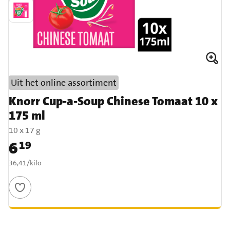
Uit het online assortiment
Knorr Cup-a-Soup Chinese Tomaat 10 x
175 ml
10 x 17 g
6
19
Prijs: € 6,19
€ 36,41 per kilo
36,41
/
kilo