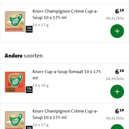
6
19
Prijs: 
Knorr Champignon Crème Cup-a-
Soup 10 x 175 ml
€ 36,41 per k
36,41
/
kilo
10 x 17 g
Andere
soorten
6
19
Prijs: 
Knorr Cup-a-Soup Tomaat 10 x 175
ml
€ 34,39 per k
34,39
/
kilo
10 x 18 g
6
19
Prijs: 
Knorr Champignon Crème Cup-a-
Soup 10 x 175 ml
€ 36,41 per k
36,41
/
kilo
10 x 17 g