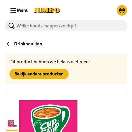
Ga naar zoeken
Ga naar hoofdinhoud
Menu
Drinkbouillon
Dit product hebben we helaas niet meer
Bekijk andere producten