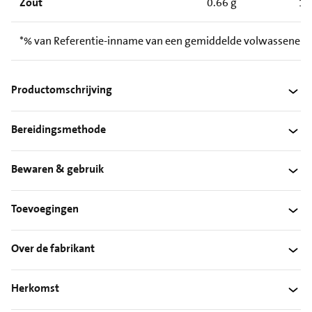
Zout
0.66 g
1.
*% van Referentie-inname van een gemiddelde volwassene (8
Productomschrijving
Bereidingsmethode
Bewaren & gebruik
Toevoegingen
Over de fabrikant
Herkomst