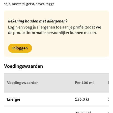
soja, mosterd, gerst, haver, rogge
Rekening houden met allergenen?
Login en voeg je allergenen toe aan je profiel zodat we
de productinformatie persoonlijker kunnen maken.
Inloggen
Voedingswaarden
Voedingswaarden
Per 100 ml
Pe
Energie
136.0 kJ
24