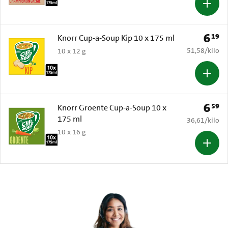
6
19
Prijs: 
Knorr Cup-a-Soup Kip 10 x 175 ml
€ 51,58 per k
51,58
/
kilo
10 x 12 g
6
59
Prijs: 
Knorr Groente Cup-a-Soup 10 x
175 ml
€ 36,61 per k
36,61
/
kilo
10 x 16 g