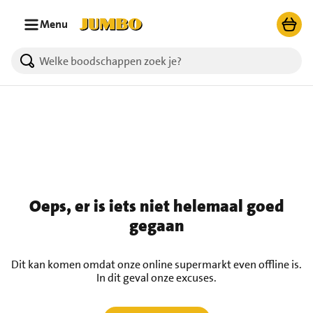
Ga naar zoeken
Ga naar hoofdinhoud
Menu
Oeps, er is iets niet helemaal goed
gegaan
Dit kan komen omdat onze online supermarkt even offline is.
In dit geval onze excuses.