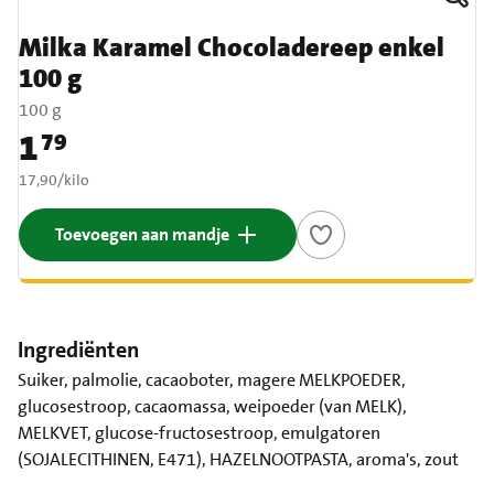
Milka Karamel Chocoladereep enkel
100 g
100 g
1
79
Prijs: € 1,79
€ 17,90 per kilo
17,90
/
kilo
Toevoegen aan mandje
Ingrediënten
Suiker, palmolie, cacaoboter, magere MELKPOEDER,
glucosestroop, cacaomassa, weipoeder (van MELK),
MELKVET, glucose-fructosestroop, emulgatoren
(SOJALECITHINEN, E471), HAZELNOOTPASTA, aroma's, zout