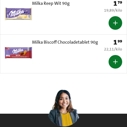
1
79
Prijs: 
Milka Reep Wit 90g
€ 19,89 per k
19,89
/
kilo
1
99
Prijs: 
Milka Biscoff Chocoladetablet 90g
€ 22,11 per k
22,11
/
kilo