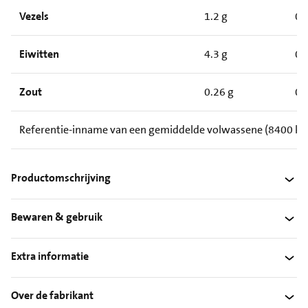
Vezels
1.2 g
0.
Eiwitten
4.3 g
0.
Zout
0.26 g
0.
Referentie-inname van een gemiddelde volwassene (8400 kJ /
Productomschrijving
Bewaren & gebruik
Extra informatie
Over de fabrikant