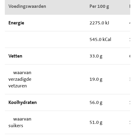
Voedingswaarden
Per 100 g
Pe
Energie
2275.0 kJ
45
545.0 kCal
10
Vetten
33.0 g
6.
waarvan
verzadigde
19.0 g
3.
vetzuren
Koolhydraten
56.0 g
11
waarvan
51.0 g
10
suikers