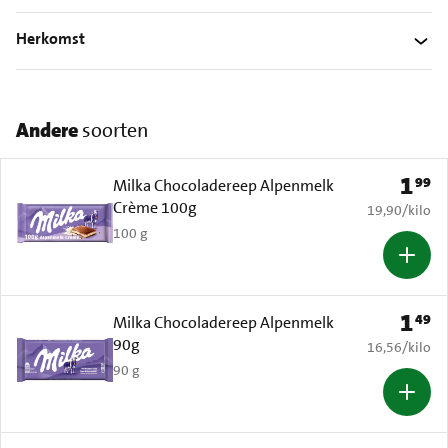
Herkomst
Andere
soorten
1
99
Prijs: 
Milka Chocoladereep Alpenmelk
Crème 100g
€ 19,90 per k
19,90
/
kilo
100 g
1
49
Prijs: 
Milka Chocoladereep Alpenmelk
90g
€ 16,56 per k
16,56
/
kilo
90 g