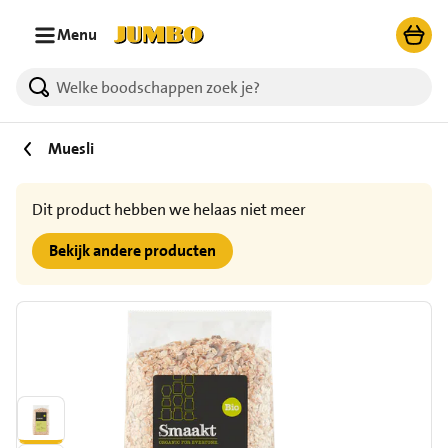
Ga naar zoeken
Ga naar hoofdinhoud
Menu
Muesli
Dit product hebben we helaas niet meer
Bekijk andere producten