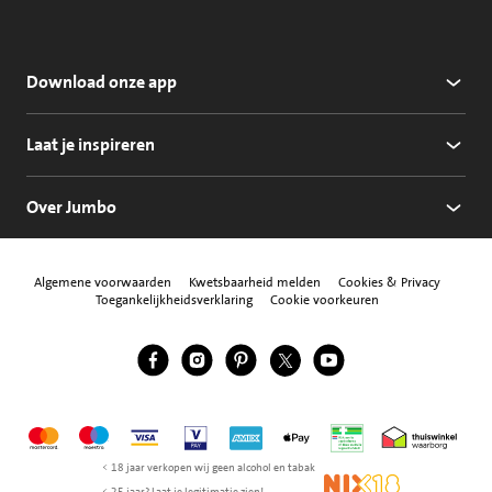
Download onze app
Laat je inspireren
Over Jumbo
Algemene voorwaarden
Kwetsbaarheid melden
Cookies & Privacy
Toegankelijkheidsverklaring
Cookie voorkeuren
Jumbo Facebook
Jumbo Instagram
Jumbo Pinterest
Jumbo Twitter
Jumbo YouTube
Volg ons
Mastercard
Maestro
Visa
Vpay
American Express
Apple Pay
Aanbiedersmedicijne
Thuiswinkel w
< 18 jaar verkopen wij geen alcohol en tabak
NIX18
< 25 jaar? Laat je legitimatie zien!