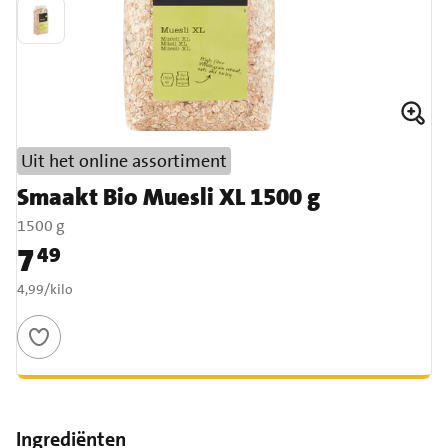
Uit het online assortiment
Smaakt Bio Muesli XL 1500 g
1500 g
7
49
Prijs: € 7,49
€ 4,99 per kilo
4,99
/
kilo
Ingrediënten