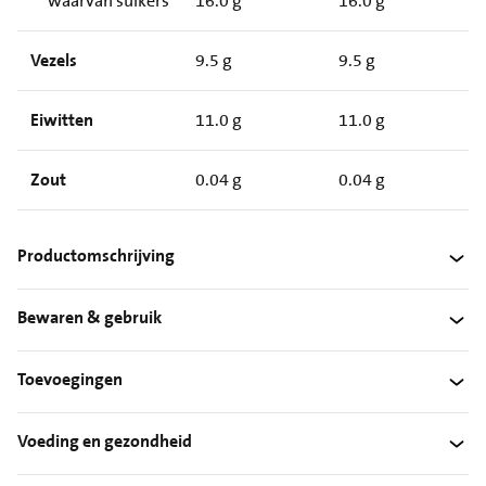
waarvan suikers
16.0 g
16.0 g
Vezels
9.5 g
9.5 g
Eiwitten
11.0 g
11.0 g
Zout
0.04 g
0.04 g
Productomschrijving
Bewaren & gebruik
Toevoegingen
Voeding en gezondheid