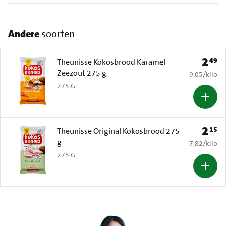
Andere
soorten
2
49
Prijs: 
Theunisse Kokosbrood Karamel
Zeezout 275 g
€ 9,05 per k
9,05
/
kilo
275 G
2
15
Prijs: 
Theunisse Original Kokosbrood 275
g
€ 7,82 per k
7,82
/
kilo
275 G