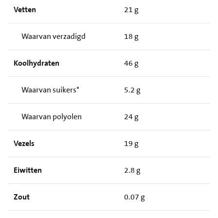
Vetten
21 g
Waarvan verzadigd
18 g
Koolhydraten
46 g
Waarvan suikers*
5.2 g
Waarvan polyolen
24 g
Vezels
19 g
Eiwitten
2.8 g
Zout
0.07 g