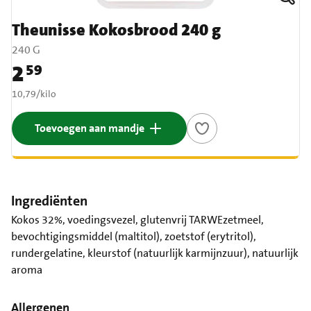
Theunisse Kokosbrood 240 g
240 G
2
59
Prijs: € 2,59
€ 10,79 per kilo
10,79
/
kilo
Toevoegen aan mandje
Ingrediënten
Kokos 32%, voedingsvezel, glutenvrij TARWEzetmeel,
bevochtigingsmiddel (maltitol), zoetstof (erytritol),
rundergelatine, kleurstof (natuurlijk karmijnzuur), natuurlijk
aroma
Allergenen