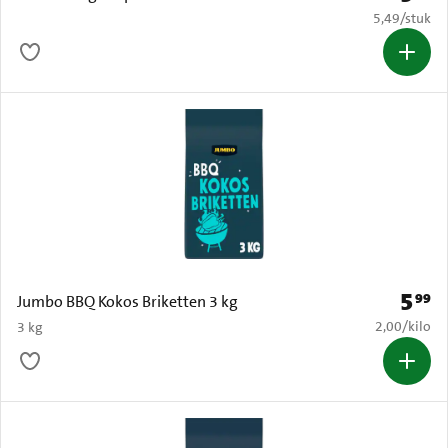
€ 5,49 per s
5,49
/
stuk
5
99
Prijs: 
Jumbo BBQ Kokos Briketten 3 kg
€ 2,00 per k
2,00
/
kilo
3 kg