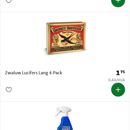
1
75
Prijs: 
Zwaluw Lucifers Lang 4-Pack
€ 0,44 per s
0,44
/
stuk