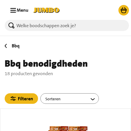
Ga naar zoeken
Ga naar hoofdinhoud
Menu
18 producten gevonden.
Bbq
Bbq benodigdheden
18 producten gevonden
Filteren