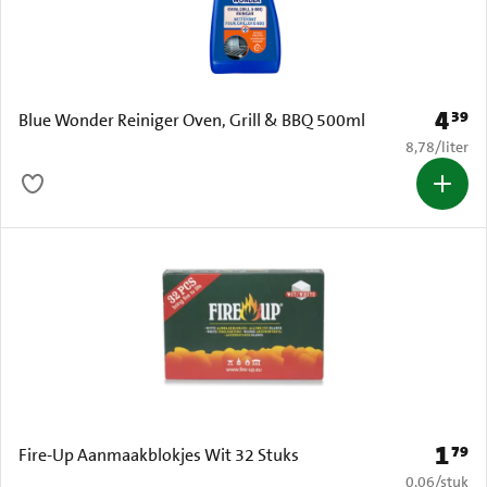
4
39
Prijs: 
Blue Wonder Reiniger Oven, Grill & BBQ 500ml
€ 8,78 per li
8,78
/
liter
1
79
Prijs: 
Fire-Up Aanmaakblokjes Wit 32 Stuks
€ 0,06 per s
0,06
/
stuk