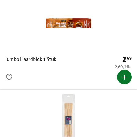
2
69
Prijs: 
Jumbo Haardblok 1 Stuk
€ 2,69 per k
2,69
/
kilo