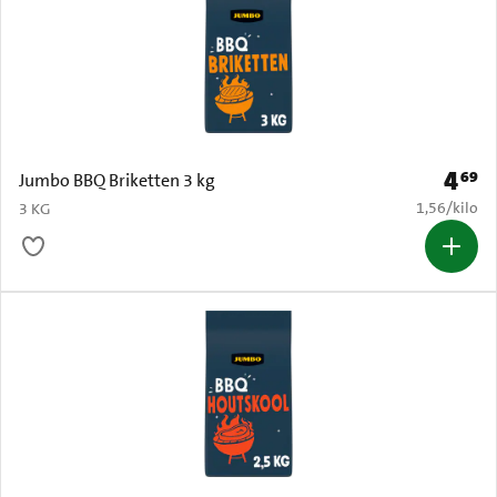
4
69
Prijs: 
Jumbo BBQ Briketten 3 kg
€ 1,56 per k
1,56
/
kilo
3 KG