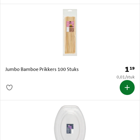
1
19
Prijs: 
Jumbo Bamboe Prikkers 100 Stuks
€ 0,01 per s
0,01
/
stuk