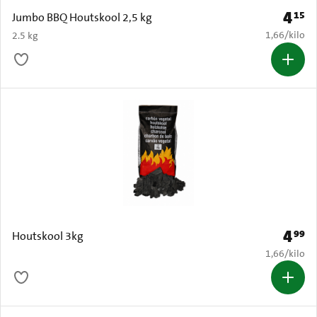
4
15
Prijs: 
Jumbo BBQ Houtskool 2,5 kg
€ 1,66 per k
1,66
/
kilo
2.5 kg
4
99
Prijs: 
Houtskool 3kg
€ 1,66 per k
1,66
/
kilo