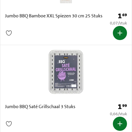
1
69
Prijs: 
Jumbo BBQ Bamboe XXL Spiezen 30 cm 25 Stuks
€ 0,07 per s
0,07
/
stuk
1
99
Prijs: 
Jumbo BBQ Saté Grillschaal 3 Stuks
€ 0,66 per s
0,66
/
stuk