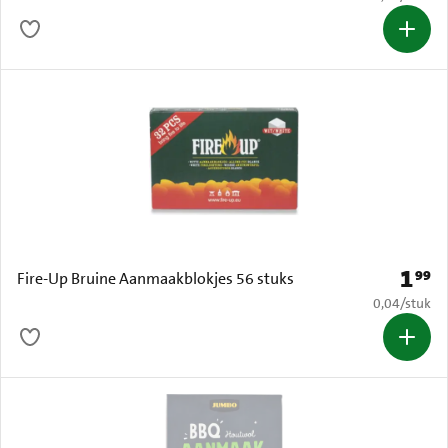
1
99
Prijs: 
Fire-Up Bruine Aanmaakblokjes 56 stuks
€ 0,04 per s
0,04
/
stuk