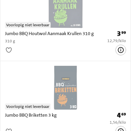
Voorlopig niet leverbaar
3
99
Prijs: 
Jumbo BBQ Houtwol Aanmaak Krullen 310 g
€ 12,79 per k
12,79
/
kilo
310 g
Voorlopig niet leverbaar
4
69
Prijs: 
Jumbo BBQ Briketten 3 kg
€ 1,56 per k
1,56
/
kilo