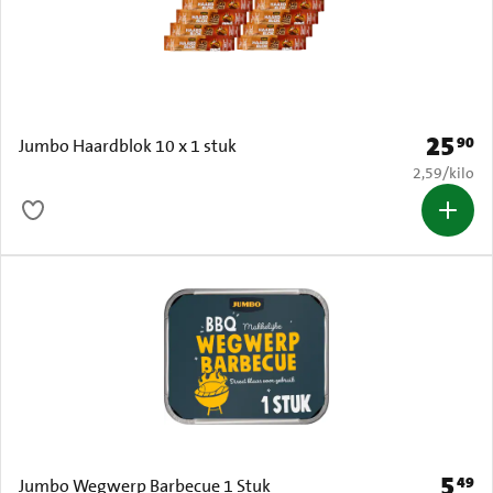
25
90
Prijs: € 
Jumbo Haardblok 10 x 1 stuk
€ 2,59 per k
2,59
/
kilo
5
49
Prijs: 
Jumbo Wegwerp Barbecue 1 Stuk