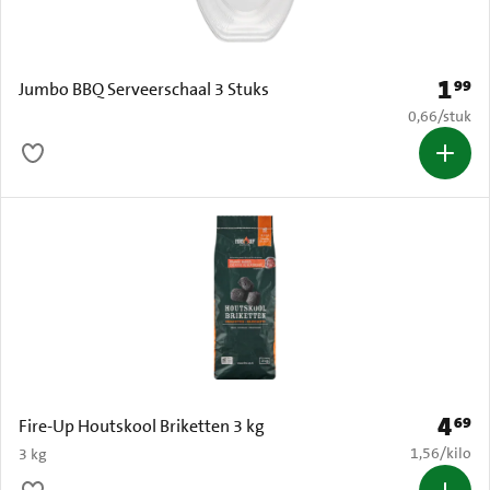
1
99
Prijs: 
Jumbo BBQ Serveerschaal 3 Stuks
€ 0,66 per s
0,66
/
stuk
4
69
Prijs: 
Fire-Up Houtskool Briketten 3 kg
€ 1,56 per k
1,56
/
kilo
3 kg