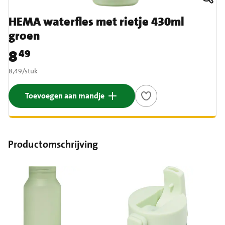
HEMA waterfles met rietje 430ml
groen
8
49
Prijs: € 8,49
€ 8,49 per stuk
8,49
/
stuk
Toevoegen aan mandje
Productomschrijving