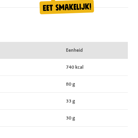
Eenheid
740 kcal
80 g
33 g
30 g