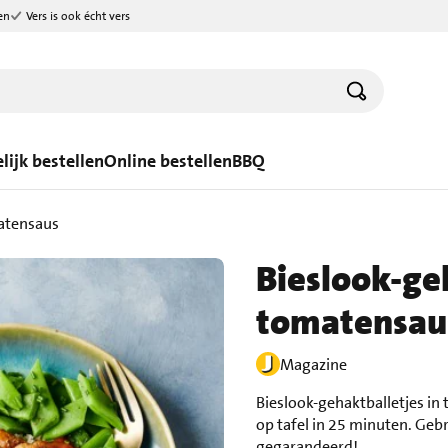
en
Vers is ook écht vers
lijk bestellen
Online bestellen
BBQ
matensaus
Bieslook-geh
tomatensau
Magazine
Bieslook-gehaktballetjes in
op tafel in 25 minuten. Geb
gegarandeerd!