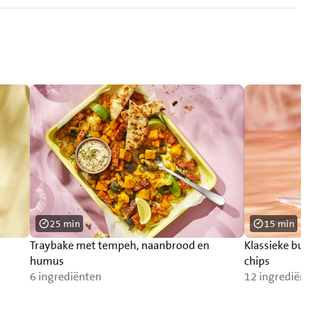
25 min
15 min
Traybake met tempeh, naanbrood en
Klassieke burg
humus
chips
6 ingrediënten
12 ingrediënte