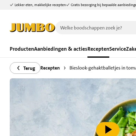
Lekker eten, makkelijke recepten
Gratis bezorging bij bepaalde aanbieding
Ga naar zoeken
Ga naar hoofdinhoud
Producten
Aanbiedingen & acties
Recepten
Service
Zake
Recepten
Bieslook-gehaktballetjes in to
Terug
speel video af