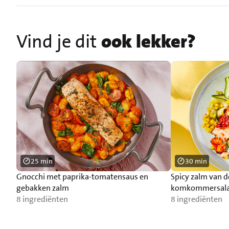
Vind je dit
ook lekker?
25 min
30 min
Gnocchi met paprika-tomatensaus en
Spicy zalm van 
gebakken zalm
komkommersal
8 ingrediënten
8 ingrediënten