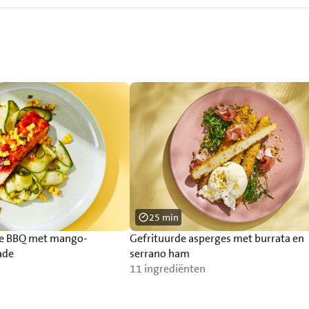
25 min
de BBQ met mango-
Gefrituurde asperges met burrata en
ade
serrano ham
11 ingrediënten