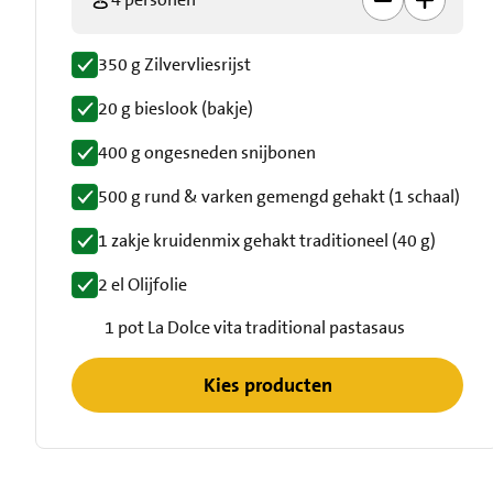
350 g Zilvervliesrijst
20 g bieslook (bakje)
400 g ongesneden snijbonen
500 g rund & varken gemengd gehakt (1 schaal)
1 zakje kruidenmix gehakt traditioneel (40 g)
2 el Olijfolie
1 pot La Dolce vita traditional pastasaus
Kies producten