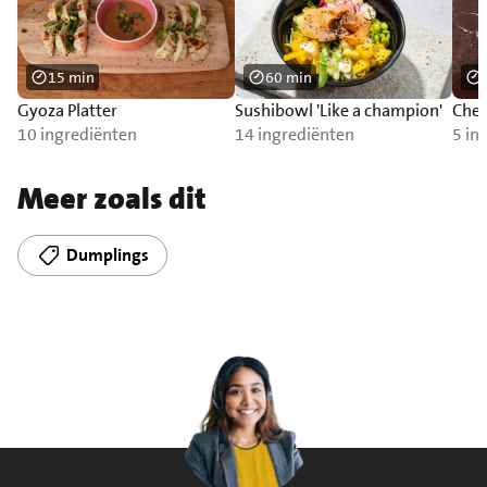
15 min
60 min
Gyoza Platter
Sushibowl 'Like a champion'
Chee
10 ingrediënten
14 ingrediënten
5 in
Meer zoals dit
Dumplings