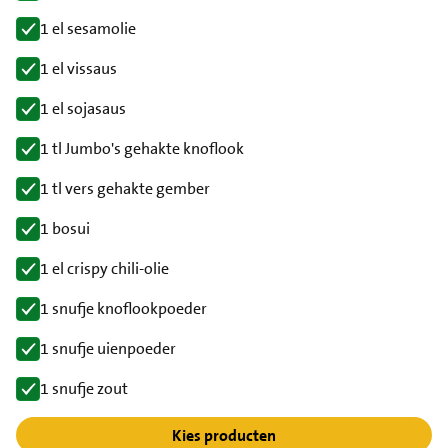
1 el sesamolie
1 el vissaus
1 el sojasaus
1 tl Jumbo's gehakte knoflook
1 tl vers gehakte gember
1 bosui
1 el crispy chili-olie
1 snufje knoflookpoeder
1 snufje uienpoeder
1 snufje zout
Kies producten