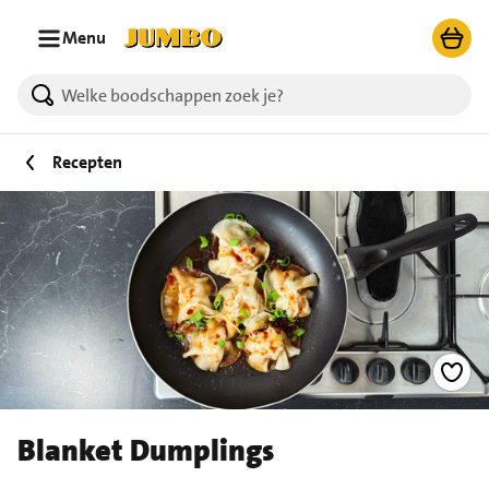
Ga naar zoeken
Ga naar hoofdinhoud
Menu
Recepten
Blanket Dumplings