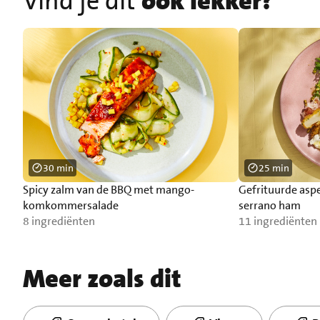
Vind je dit
ook lekker?
30 min
25 min
Spicy zalm van de BBQ met mango-
Gefrituurde asp
komkommersalade
serrano ham
8 ingrediënten
11 ingrediënten
Meer zoals dit