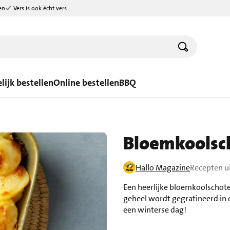
en
Vers is ook écht vers
lijk bestellen
Online bestellen
BBQ
Bloemkoolsc
Hallo Magazine
Recepten u
Een heerlijke bloemkoolschote
geheel wordt gegratineerd in 
een winterse dag!