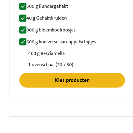
500 g Rundergehakt
40 g Gehaktkruiden
800 g bloemkoolroosjes
600 g koelverse aardappelschijfjes
400 g Besciamella
1 ovenschaal (20 x 30)
Kies producten