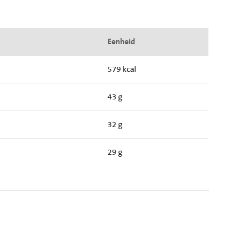
Eenheid
579 kcal
43 g
32 g
29 g