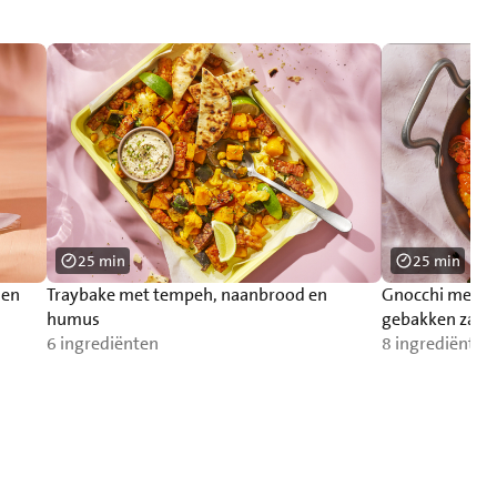
25 min
25 min
 en
Traybake met tempeh, naanbrood en
Gnocchi met p
humus
gebakken zalm
6 ingrediënten
8 ingrediënten