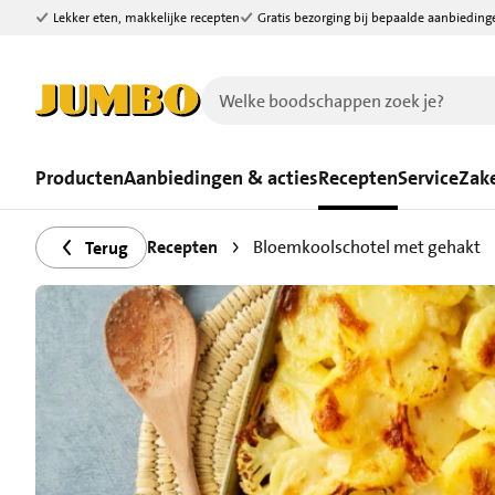
Lekker eten, makkelijke recepten
Gratis bezorging bij bepaalde aanbieding
Ga naar zoeken
Ga naar hoofdinhoud
Producten
Aanbiedingen & acties
Recepten
Service
Zake
Recepten
Bloemkoolschotel met gehakt
Terug