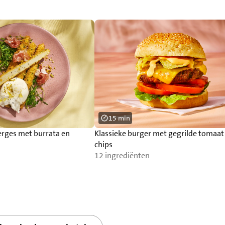
15 min
erges met burrata en
Klassieke burger met gegrilde tomaat
chips
12 ingrediënten