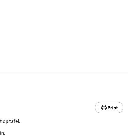
Print
 op tafel.
in.