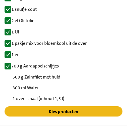
1 snufje Zout
2 el Olijfolie
1 Ui
1 pakje mix voor bloemkool uit de oven
1 ei
700 g Aardappelschijfjes
500 g Zalmfilet met huid
300 ml Water
1 ovenschaal (inhoud 1,5 l)
Kies producten