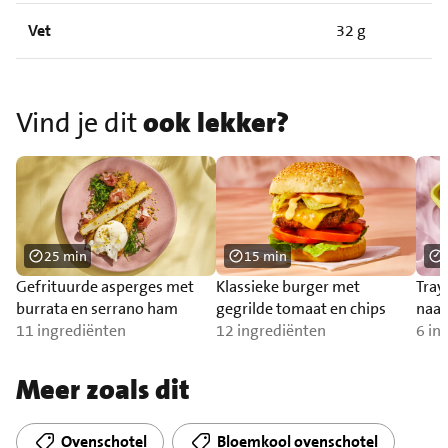
Vet
32 g
Vind je dit
ook lekker?
25 min
15 min
Gefrituurde asperges met
Klassieke burger met
Tray
burrata en serrano ham
gegrilde tomaat en chips
naa
11 ingrediënten
12 ingrediënten
6 in
Meer zoals dit
Ovenschotel
Bloemkool ovenschotel