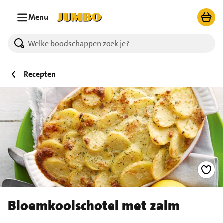
Ga naar zoeken
Ga naar hoofdinhoud
Menu
Recepten
Bloemkoolschotel met zalm