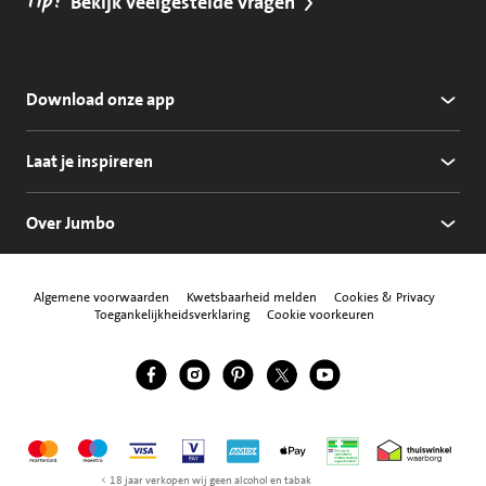
Tip!
Bekijk veelgestelde vragen
Download onze app
Laat je inspireren
Over Jumbo
Algemene voorwaarden
Kwetsbaarheid melden
Cookies & Privacy
Toegankelijkheidsverklaring
Cookie voorkeuren
Jumbo Facebook
Jumbo Instagram
Jumbo Pinterest
Jumbo Twitter
Jumbo YouTube
Volg ons
Mastercard
Maestro
Visa
Vpay
American Express
Apple Pay
Aanbiedersmedicijne
Thuiswinkel w
< 18 jaar verkopen wij geen alcohol en tabak