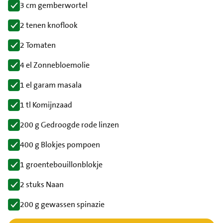
3 cm gemberwortel
2 tenen knoflook
2 Tomaten
4 el Zonnebloemolie
1 el garam masala
1 tl Komijnzaad
200 g Gedroogde rode linzen
400 g Blokjes pompoen
1 groentebouillonblokje
2 stuks Naan
200 g gewassen spinazie