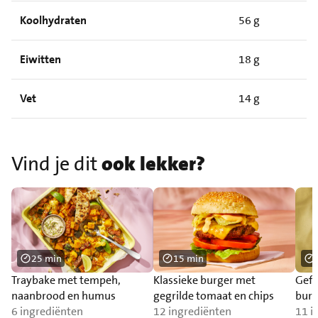
Koolhydraten
56 g
Eiwitten
18 g
Vet
14 g
Vind je dit
ook lekker?
25 min
15 min
Traybake met tempeh,
Klassieke burger met
Gefr
naanbrood en humus
gegrilde tomaat en chips
burr
6 ingrediënten
12 ingrediënten
11 i