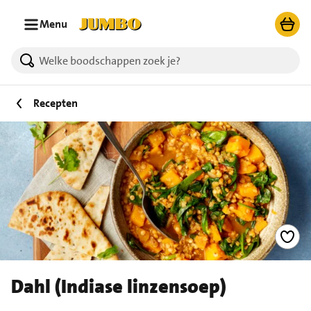
Ga naar zoeken
Ga naar hoofdinhoud
Menu
Recepten
Dahl (Indiase linzensoep)