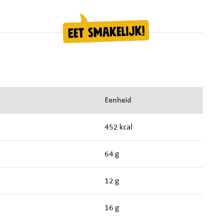
Eenheid
452 kcal
64 g
12 g
16 g