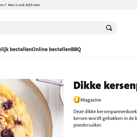
en
Vers is ook écht vers
lijk bestellen
Online bestellen
BBQ
Dikke kerse
Magazine
Deze dikke kersenpannenkoeken
kersen wordt gebakken in de 
poedersuiker.