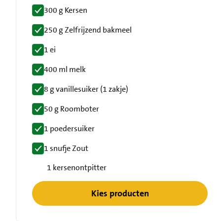
300 g Kersen
250 g Zelfrijzend bakmeel
1 ei
400 ml melk
8 g vanillesuiker (1 zakje)
50 g Roomboter
1 poedersuiker
1 snufje Zout
1 kersenontpitter
Kies producten