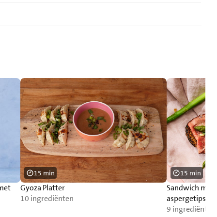
15 min
15 min
 met
Gyoza Platter
Sandwich met r
10 ingrediënten
aspergetips
9 ingrediënten