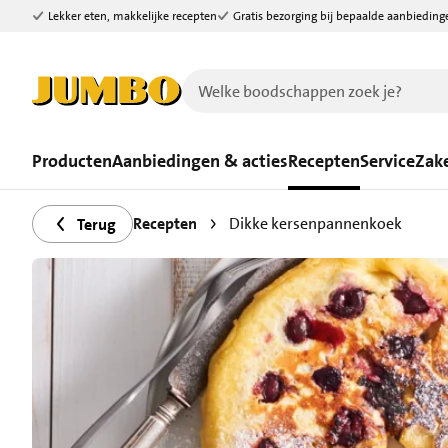
Lekker eten, makkelijke recepten
Gratis bezorging bij bepaalde aanbieding
Ga naar zoeken
Ga naar hoofdinhoud
Producten
Aanbiedingen & acties
Recepten
Service
Zake
Recepten
Dikke kersenpannenkoek
Terug