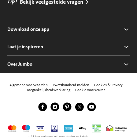
Tip!
Bekijk veelgestelde vragen
Download onze app
Laat je inspireren
Over Jumbo
Algemene voorwaarden
Kwetsbaarheid melden
Cookies & Privacy
Toegankelijkheidsverklaring
Cookie voorkeuren
Jumbo Facebook
Jumbo Instagram
Jumbo Pinterest
Jumbo Twitter
Jumbo YouTube
Volg ons
Mastercard
Maestro
Visa
Vpay
American Express
Apple Pay
Aanbiedersmedicijne
Thuiswinkel w
< 18 jaar verkopen wij geen alcohol en tabak