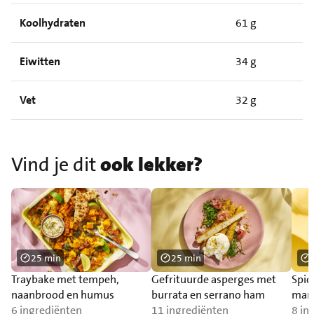
Koolhydraten
61 g
Eiwitten
34 g
Vet
32 g
Vind je dit
ook lekker?
25 min
25 min
Traybake met tempeh,
Gefrituurde asperges met
Spic
naanbrood en humus
burrata en serrano ham
man
6 ingrediënten
11 ingrediënten
8 in