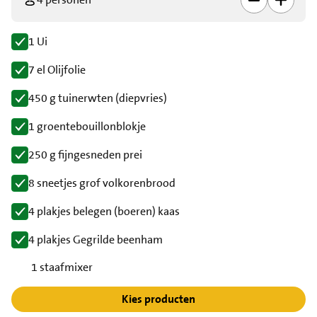
1 Ui
7 el Olijfolie
450 g tuinerwten (diepvries)
1 groentebouillonblokje
250 g fijngesneden prei
8 sneetjes grof volkorenbrood
4 plakjes belegen (boeren) kaas
4 plakjes Gegrilde beenham
1 staafmixer
Kies producten