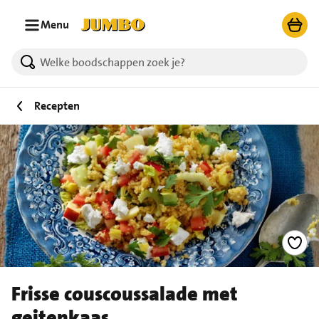
Ga naar zoeken
Ga naar hoofdinhoud
Menu
Recepten
Frisse couscoussalade met
geitenkaas