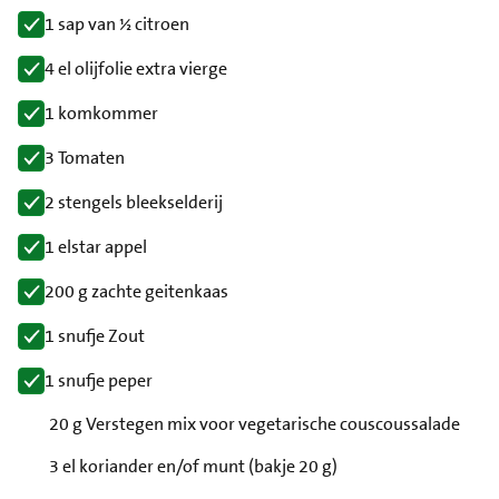
1 sap van ½ citroen
4 el olijfolie extra vierge
1 komkommer
3 Tomaten
2 stengels bleekselderij
1 elstar appel
200 g zachte geitenkaas
1 snufje Zout
1 snufje peper
20 g Verstegen mix voor vegetarische couscoussalade
3 el koriander en/of munt (bakje 20 g)