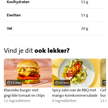
Koolhydraten
51 g
Eiwitten
15 g
Vet
20 g
Vind je dit
ook lekker?
15 min
30 min
Klassieke burger met
Spicy zalm van de BBQ met
Gefr
gegrilde tomaat en chips
mango-komkommersalade
burr
12 ingrediënten
8 ingrediënten
11 i