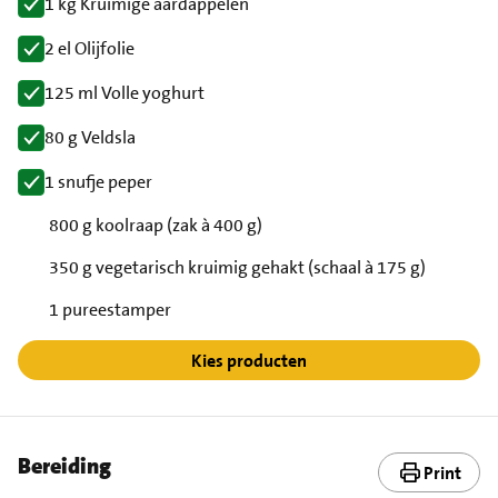
1 kg Kruimige aardappelen
2 el Olijfolie
125 ml Volle yoghurt
80 g Veldsla
1 snufje peper
800 g koolraap (zak à 400 g)
350 g vegetarisch kruimig gehakt (schaal à 175 g)
1 pureestamper
Kies producten
Bereiding
Print