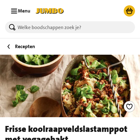
Ga naar zoeken
Ga naar hoofdinhoud
Menu
Recepten
Frisse koolraapveldslastamppot
met vegagehakt