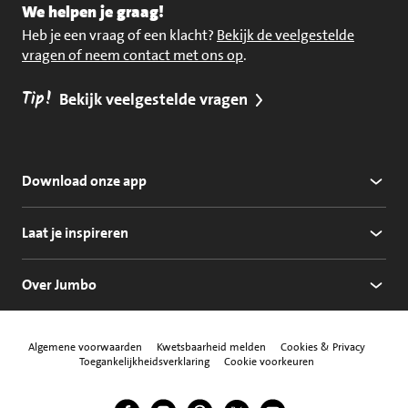
We helpen je graag!
Heb je een vraag of een klacht?
Bekijk de veelgestelde
vragen of neem contact met ons op
.
Tip!
Bekijk veelgestelde vragen
Download onze app
Laat je inspireren
Over Jumbo
Algemene voorwaarden
Kwetsbaarheid melden
Cookies & Privacy
Toegankelijkheidsverklaring
Cookie voorkeuren
Jumbo Facebook
Jumbo Instagram
Jumbo Pinterest
Jumbo Twitter
Jumbo YouTube
Volg ons