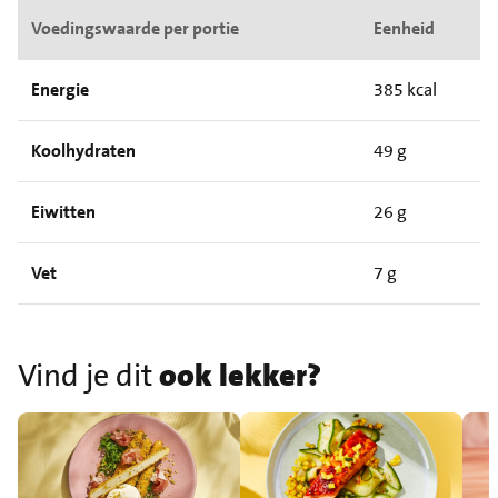
Voedingswaarde per portie
Eenheid
Energie
385 kcal
Koolhydraten
49 g
Eiwitten
26 g
Vet
7 g
Vind je dit
ook lekker?