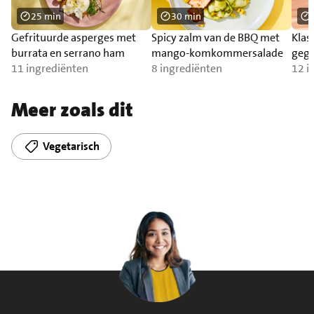
25 min
30 min
Gefrituurde asperges met
Spicy zalm van de BBQ met
Klas
burrata en serrano ham
mango-komkommersalade
gegr
11 ingrediënten
8 ingrediënten
12 i
Meer zoals dit
Vegetarisch